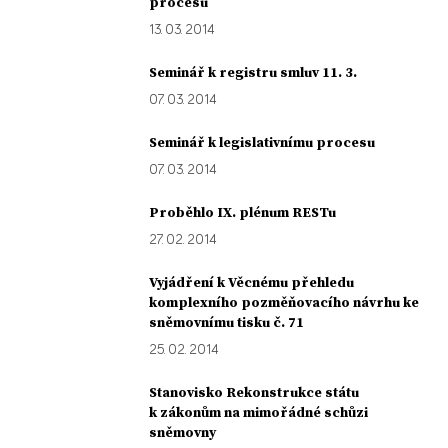
procesu
13. 03. 2014
Seminář k registru smluv 11. 3.
07. 03. 2014
Seminář k legislativnímu procesu
07. 03. 2014
Proběhlo IX. plénum RESTu
27. 02. 2014
Vyjádření k Věcnému přehledu
komplexního pozměňovacího návrhu ke
sněmovnímu tisku č. 71
25. 02. 2014
Stanovisko Rekonstrukce státu
k zákonům na mimořádné schůzi
sněmovny