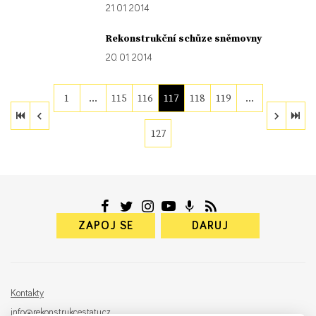
21. 01. 2014
Rekonstrukční schůze sněmovny
20. 01. 2014
1
…
115
116
117
118
119
…
127
ZAPOJ SE
DARUJ
Kontakty
info@rekonstrukcestatu.cz