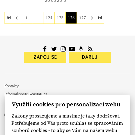
20. 03. 2013
1
…
124
125
126
127
ZAPOJ SE
DARUJ
Kontakty
info@rekonstrukcestatu.cz
Návrh a vývoj:
Sinfin
, ilustrace:
Patrik Antczak
Využití cookies pro personalizaci webu
Zákony prosazujeme a musíme je taky dodržovat.
Potřebujeme od Vás proto souhlas se zpracováním
souborů cookies - to aby se Vám na našem webu
sinfin.digital