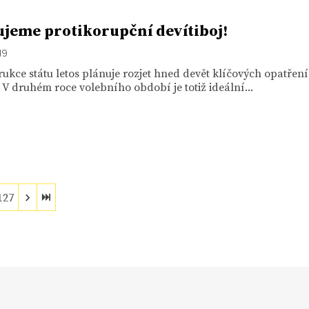
ujeme protikorupční devítiboj!
19
ukce státu letos plánuje rozjet hned devět klíčových opatření
 V druhém roce volebního období je totiž ideální...
127