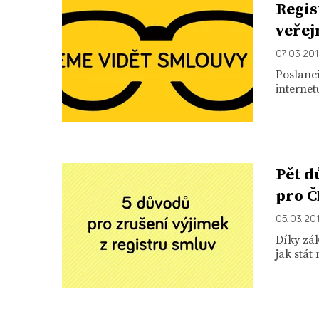
Regis
veřej
07. 03. 20
Poslanci
internet
Pět d
pro Č
05. 03. 20
Díky zák
jak stát