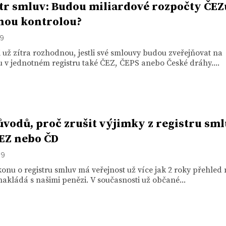
tr smluv: Budou miliardové rozpočty ČEZ
nou kontrolou?
19
 už zítra rozhodnou, jestli své smlouvy budou zveřejňovat na
u v jednotném registru také ČEZ, ČEPS anebo České dráhy....
ůvodů, proč zrušit výjimky z registru sm
EZ nebo ČD
19
onu o registru smluv má veřejnost už více jak 2 roky přehled 
 nakládá s našimi penězi. V současnosti už občané...