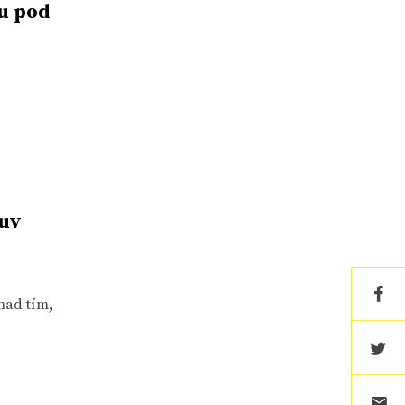
u pod
luv
nad tím,