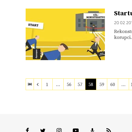
Start
20. 02. 20
Rekonstr
korupci.
1
…
56
57
58
59
60
…