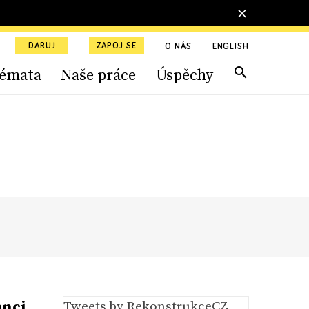
DARUJ
ZAPOJ SE
O NÁS
ENGLISH
émata
Naše práce
Úspěchy
anci
Tweets by RekonstrukceCZ