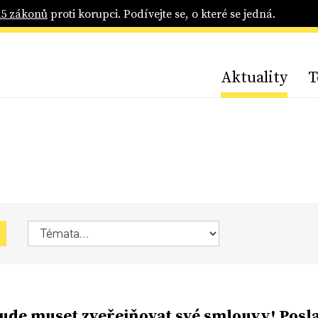
25 zákonů
proti korupci. Podívejte se, o které se jedná.
Aktuality
T
ude muset zveřejňovat své smlouvy! Posl