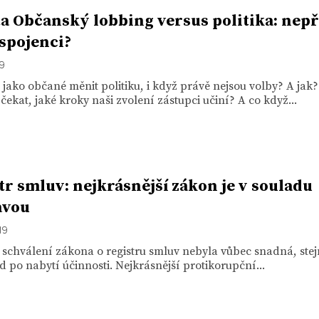
a Občanský lobbing versus politika: nepř
spojenci?
19
ako občané měnit politiku, i když právě nejsou volby? A jak
ekat, jaké kroky naši zvolení zástupci učiní? A co když...
tr smluv: nejkrásnější zákon je v souladu
avou
19
 schválení zákona o registru smluv nebyla vůbec snadná, stejn
d po nabytí účinnosti. Nejkrásnější protikorupční...