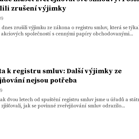
lili zrušení výjimky
19
 dnes zrušili výjimku ze zákona o registru smluv, která se týka
h akciových společností s cennými papíry obchodovanými...
a k registru smluv: Další výjimky ze
jňování nejsou potřeba
19
jak dvou letech od spuštění registru smluv jsme u úřadů a stát
zjišťovali, jak se povinné zveřejňování smluv odrazilo...