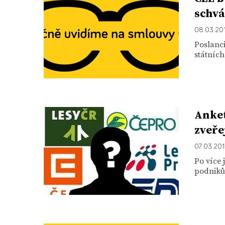
schvá
08. 03. 20
Poslanci
státníc
Anket
zveře
07. 03. 20
Po více 
podniků 