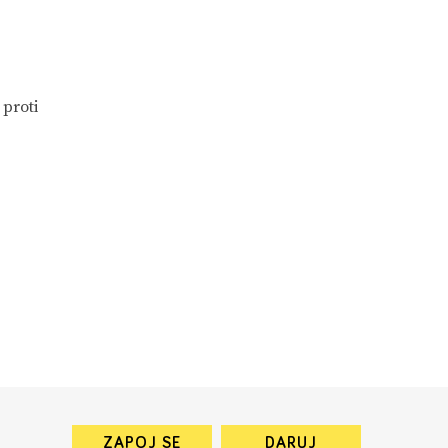
 proti
ZAPOJ SE
DARUJ