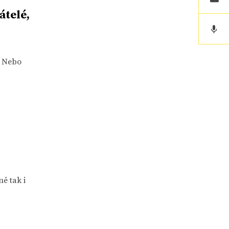
átelé,
? Nebo
ě tak i