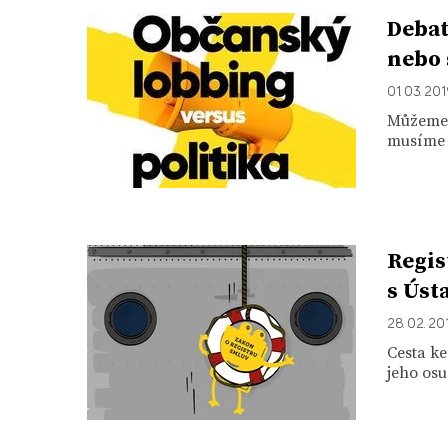
Debat
nebo 
01. 03. 20
Můžeme j
musíme č
Regis
s Úst
28. 02. 20
Cesta ke
jeho osu