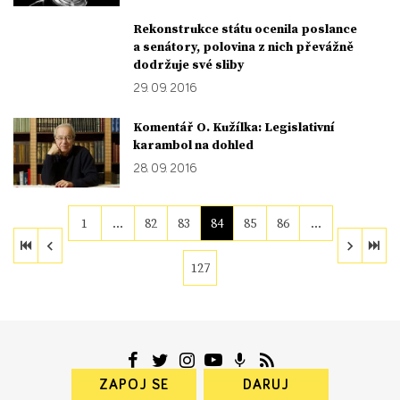
Rekonstrukce státu ocenila poslance
a senátory, polovina z nich převážně
dodržuje své sliby
29. 09. 2016
Komentář O. Kužílka: Legislativní
karambol na dohled
28. 09. 2016
1
…
82
83
84
85
86
…
127
ZAPOJ SE
DARUJ