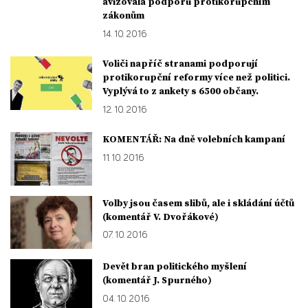
avizovala podporu protikorupčním
zákonům
14. 10. 2016
Voliči napříč stranami podporují
protikorupční reformy více než politici.
Vyplývá to z ankety s 6500 občany.
12. 10. 2016
KOMENTÁŘ: Na dně volebních kampaní
11. 10. 2016
Volby jsou časem slibů, ale i skládání účtů
(komentář V. Dvořákové)
07. 10. 2016
Devět bran politického myšlení
(komentář J. Spurného)
04. 10. 2016