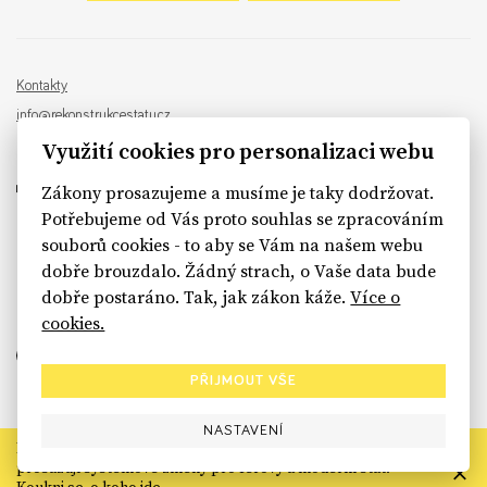
Kontakty
info@rekonstrukcestatu.cz
Návrh a vývoj:
Sinfin
, ilustrace:
Patrik Antczak
Využití cookies pro personalizaci webu
Zákony prosazujeme a musíme je taky dodržovat.
Potřebujeme od Vás proto souhlas se zpracováním
souborů cookies - to aby se Vám na našem webu
sinfin.digital
dobře brouzdalo. Žádný strach, o Vaše data bude
dobře postaráno. Tak, jak zákon káže.
Více o
cookies.
PŘIJMOUT VŠE
NASTAVENÍ
Rekonstrukce státu končí. Její členské organizace však dál
prosazují systémové změny pro férový a moderní stát.