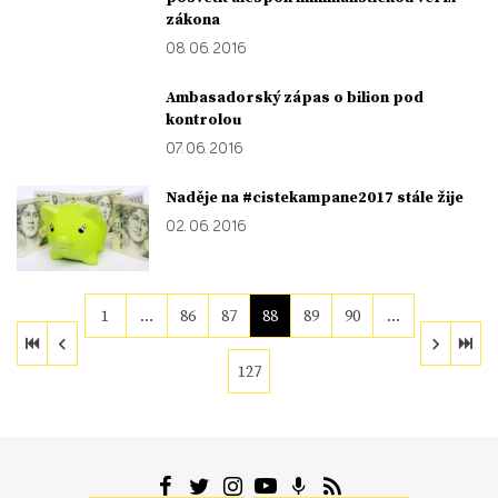
zákona
08. 06. 2016
Ambasadorský zápas o bilion pod
kontrolou
07. 06. 2016
Naděje na #cistekampane2017 stále žije
02. 06. 2016
1
…
86
87
88
89
90
…
127