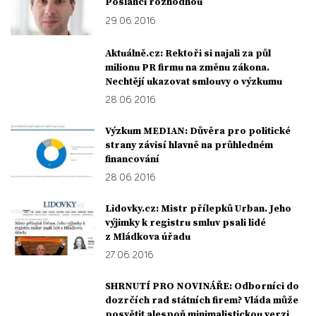
Poslanci rozhodnou
29. 06. 2016
Aktuálně.cz: Rektoři si najali za půl
milionu PR firmu na změnu zákona.
Nechtějí ukazovat smlouvy o výzkumu
28. 06. 2016
Výzkum MEDIAN: Důvěra pro politické
strany závisí hlavně na průhledném
financování
28. 06. 2016
Lidovky.cz: Mistr přílepků Urban. Jeho
výjimky k registru smluv psali lidé
z Mládkova úřadu
27. 06. 2016
SHRNUTÍ PRO NOVINÁŘE: Odborníci do
dozrčích rad státních firem? Vláda může
posvětit alespoň minimalistickou verzi