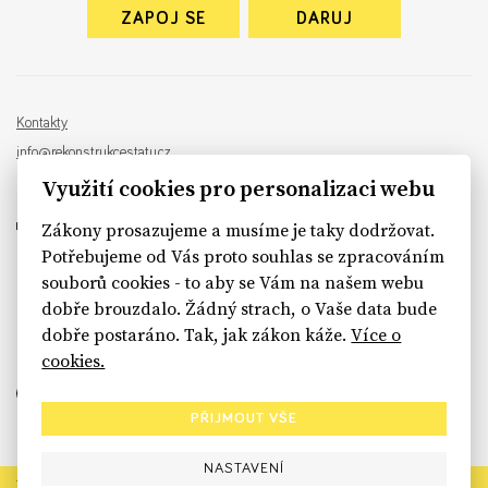
ZAPOJ SE
DARUJ
Kontakty
info@rekonstrukcestatu.cz
Návrh a vývoj:
Sinfin
, ilustrace:
Patrik Antczak
Využití cookies pro personalizaci webu
Zákony prosazujeme a musíme je taky dodržovat.
Potřebujeme od Vás proto souhlas se zpracováním
souborů cookies - to aby se Vám na našem webu
sinfin.digital
dobře brouzdalo. Žádný strach, o Vaše data bude
dobře postaráno. Tak, jak zákon káže.
Více o
cookies.
PŘIJMOUT VŠE
NASTAVENÍ
Rekonstrukce státu končí. Její členské organizace však dál