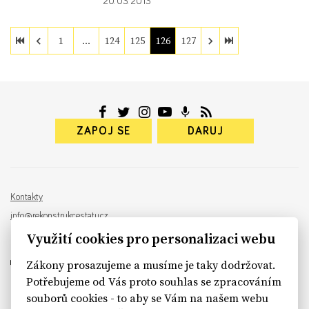
20. 03. 2013
1
…
124
125
126
127
ZAPOJ SE
DARUJ
Kontakty
info@rekonstrukcestatu.cz
Návrh a vývoj:
Sinfin
, ilustrace:
Patrik Antczak
Využití cookies pro personalizaci webu
Zákony prosazujeme a musíme je taky dodržovat.
Potřebujeme od Vás proto souhlas se zpracováním
souborů cookies - to aby se Vám na našem webu
sinfin.digital