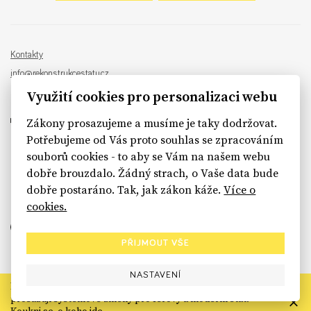
Kontakty
info@rekonstrukcestatu.cz
Návrh a vývoj:
Sinfin
, ilustrace:
Patrik Antczak
Využití cookies pro personalizaci webu
Zákony prosazujeme a musíme je taky dodržovat.
Potřebujeme od Vás proto souhlas se zpracováním
souborů cookies - to aby se Vám na našem webu
sinfin.digital
dobře brouzdalo. Žádný strach, o Vaše data bude
dobře postaráno. Tak, jak zákon káže.
Více o
cookies.
PŘIJMOUT VŠE
NASTAVENÍ
Rekonstrukce státu končí. Její členské organizace však dál
prosazují systémové změny pro férový a moderní stát.