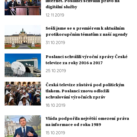
internet. Poslanci schválili právo na
digitální služby
12. 11. 2019
Sešli jsme se s premiérem k aktuálním
protikorupčním tématům z naší agendy
31. 10. 2019
Poslanci schválili výroční zprávy České
televize za roky 2016 a 2017
25. 10. 2019
Česká televize zůstává pod politickým
tlakem. Poslanci znovu odložili
schvalování výročních zpráv
18. 10. 2019
Vláda podpořila největší omezení práva
na informace od roku 1989
15. 10. 2019