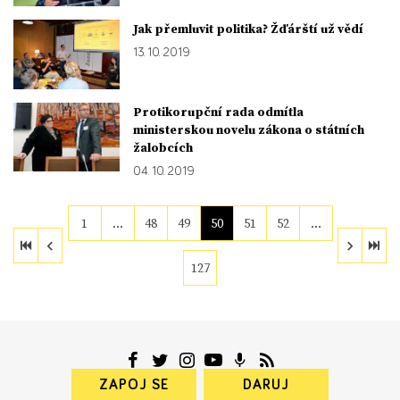
Jak přemluvit politika? Žďárští už vědí
13. 10. 2019
Protikorupční rada odmítla
ministerskou novelu zákona o státních
žalobcích
04. 10. 2019
1
…
48
49
50
51
52
…
127
ZAPOJ SE
DARUJ