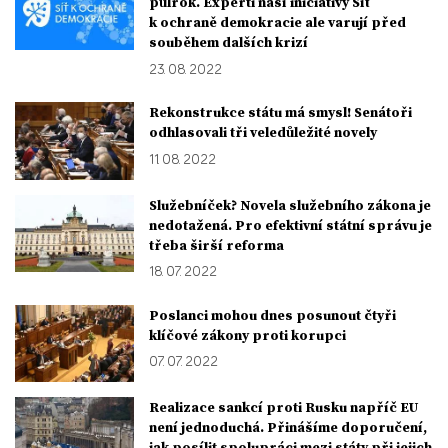
půlrok. Experti naší iniciativy Síť
k ochraně demokracie ale varují před
souběhem dalších krizí
23. 08. 2022
Rekonstrukce státu má smysl! Senátoři
odhlasovali tři veledůležité novely
11. 08. 2022
Služebníček? Novela služebního zákona je
nedotažená. Pro efektivní státní správu je
třeba širší reforma
18. 07. 2022
Poslanci mohou dnes posunout čtyři
klíčové zákony proti korupci
07. 07. 2022
Realizace sankcí proti Rusku napříč EU
není jednoduchá. Přinášíme doporučení,
jak posílit spolupráci mezi státy při jejich