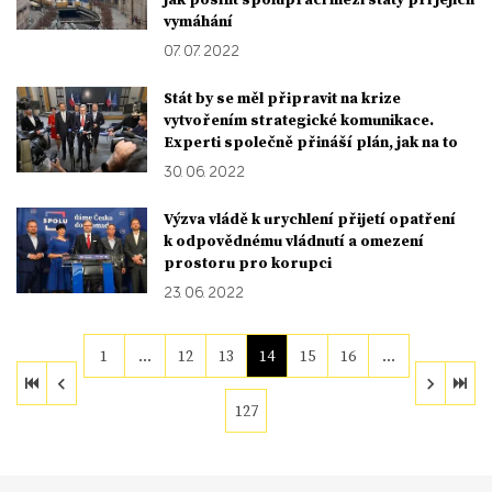
vymáhání
07. 07. 2022
Stát by se měl připravit na krize
vytvořením strategické komunikace.
Experti společně přináší plán, jak na to
30. 06. 2022
Výzva vládě k urychlení přijetí opatření
k odpovědnému vládnutí a omezení
prostoru pro korupci
23. 06. 2022
1
…
12
13
14
15
16
…
127