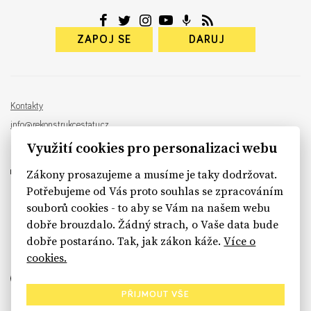
ZAPOJ SE
DARUJ
Kontakty
info@rekonstrukcestatu.cz
Návrh a vývoj:
Sinfin
, ilustrace:
Patrik Antczak
Využití cookies pro personalizaci webu
Zákony prosazujeme a musíme je taky dodržovat.
Potřebujeme od Vás proto souhlas se zpracováním
souborů cookies - to aby se Vám na našem webu
sinfin.digital
dobře brouzdalo. Žádný strach, o Vaše data bude
dobře postaráno. Tak, jak zákon káže.
Více o
cookies.
PŘIJMOUT VŠE