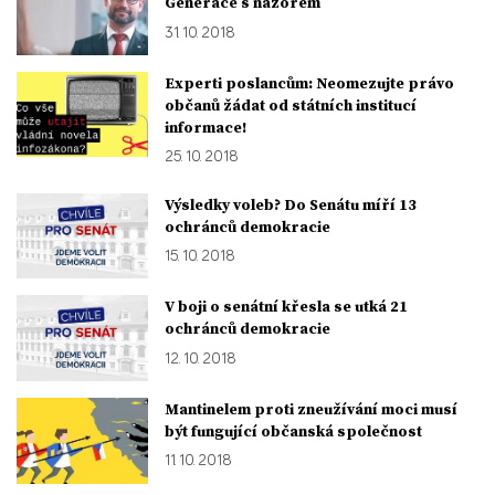
Generace s názorem
31. 10. 2018
Experti poslancům: Neomezujte právo
občanů žádat od státních institucí
informace!
25. 10. 2018
Výsledky voleb? Do Senátu míří 13
ochránců demokracie
15. 10. 2018
V boji o senátní křesla se utká 21
ochránců demokracie
12. 10. 2018
Mantinelem proti zneužívání moci musí
být fungující občanská společnost
11. 10. 2018