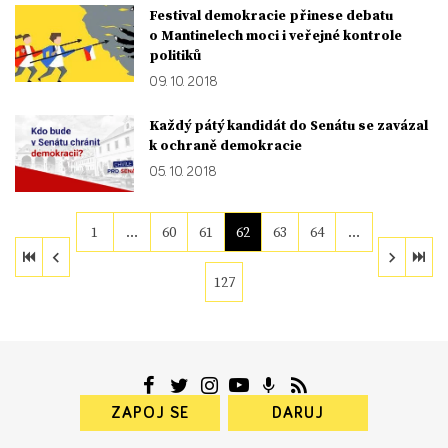
Festival demokracie přinese debatu
o Mantinelech moci i veřejné kontrole
politiků
09. 10. 2018
Každý pátý kandidát do Senátu se zavázal
k ochraně demokracie
05. 10. 2018
1
…
60
61
62
63
64
…
127
ZAPOJ SE
DARUJ