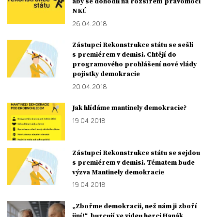
aby se dohodli na rozšíření pravomocí
NKÚ
26. 04. 2018
Zástupci Rekonstrukce státu se sešli
s premiérem v demisi. Chtějí do
programového prohlášení nové vlády
pojistky demokracie
20. 04. 2018
Jak hlídáme mantinely demokracie?
19. 04. 2018
Zástupci Rekonstrukce státu se sejdou
s premiérem v demisi. Tématem bude
výzva Mantinely demokracie
19. 04. 2018
„Zbořme demokracii, než nám ji zboří
jiní!“, burcují ve videu herci Hanák,