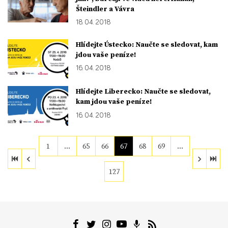
Šteindler a Vávra
18. 04. 2018
Hlídejte Ústecko: Naučte se sledovat, kam
jdou vaše peníze!
16. 04. 2018
Hlídejte Liberecko: Naučte se sledovat,
kam jdou vaše peníze!
16. 04. 2018
1
…
65
66
67
68
69
…
127