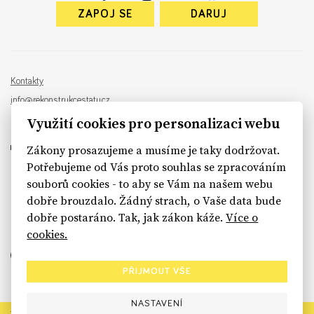
ZAPOJ SE
DARUJ
Kontakty
info@rekonstrukcestatu.cz
Návrh a vývoj:
Sinfin
, ilustrace:
Patrik Antczak
Využití cookies pro personalizaci webu
Zákony prosazujeme a musíme je taky dodržovat.
Potřebujeme od Vás proto souhlas se zpracováním
souborů cookies - to aby se Vám na našem webu
sinfin.digital
dobře brouzdalo. Žádný strach, o Vaše data bude
dobře postaráno. Tak, jak zákon káže.
Více o
cookies.
PŘIJMOUT VŠE
NASTAVENÍ