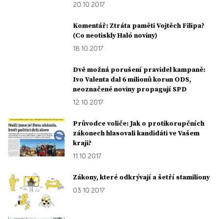
20. 10. 2017
Komentář: Ztráta paměti Vojtěch Filipa?
(Co neotiskly Haló noviny)
18. 10. 2017
Dvě možná porušení pravidel kampaně:
Ivo Valenta dal 6 milionů korun ODS,
neoznačené noviny propagují SPD
12. 10. 2017
Průvodce voliče: Jak o protikorupčních
zákonech hlasovali kandidáti ve Vašem
kraji?
11. 10. 2017
Zákony, které odkrývají a šetří stamiliony
03. 10. 2017