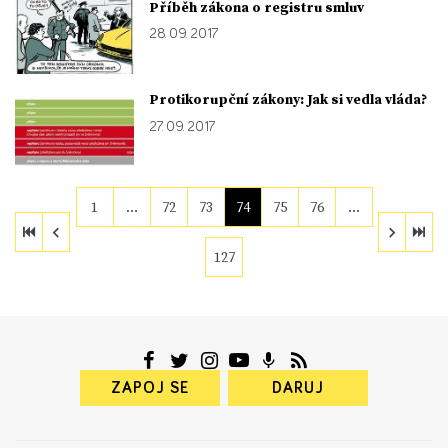
Příběh zákona o registru smluv
28. 09. 2017
Protikorupční zákony: Jak si vedla vláda?
27. 09. 2017
1
…
72
73
74
75
76
…
127
ZAPOJ SE
DARUJ