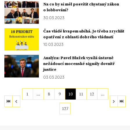
Na co by si měl posvítit chystaný zákon
o lobbování?
30. 03. 2023
Čas vládě kvapem ubíhá. Je třeba zrychlit
opatření z oblasti dobrého vládnutí
10. 03. 2023
Analýza: Pavel Blažek vysílá ústavně
nežádoucí mocenské signály dovnitř
justice
03. 03. 2023
1
…
8
9
10
11
12
…
127