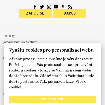
ZAPOJ SE
DARUJ
Kontakty
info@rekonstrukcestatu.cz
Návrh a vývoj:
Sinfin
, ilustrace:
Patrik Antczak
Využití cookies pro personalizaci webu
Zákony prosazujeme a musíme je taky dodržovat.
Potřebujeme od Vás proto souhlas se zpracováním
souborů cookies - to aby se Vám na našem webu
sinfin.digital
dobře brouzdalo. Žádný strach, o Vaše data bude
dobře postaráno. Tak, jak zákon káže.
Více o
cookies.
PŘIJMOUT VŠE