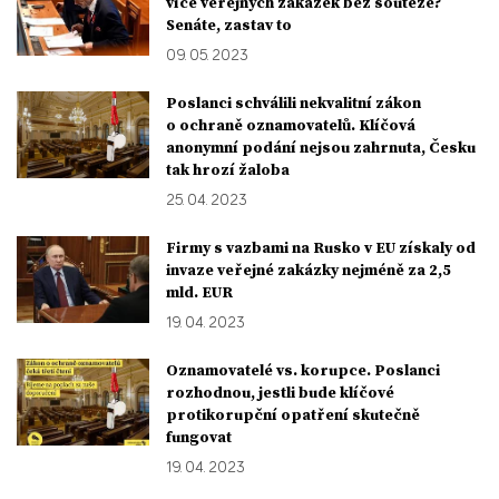
více veřejných zakázek bez soutěže?
Senáte, zastav to
09. 05. 2023
Poslanci schválili nekvalitní zákon
o ochraně oznamovatelů. Klíčová
anonymní podání nejsou zahrnuta, Česku
tak hrozí žaloba
25. 04. 2023
Firmy s vazbami na Rusko v EU získaly od
invaze veřejné zakázky nejméně za 2,5
mld. EUR
19. 04. 2023
Oznamovatelé vs. korupce. Poslanci
rozhodnou, jestli bude klíčové
protikorupční opatření skutečně
fungovat
19. 04. 2023