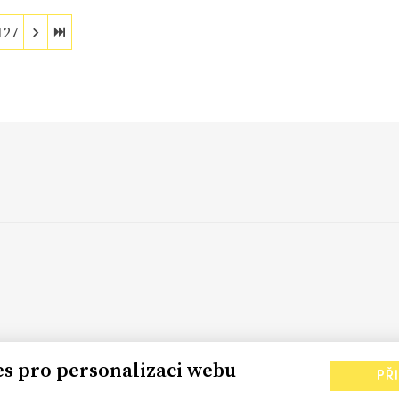
127
es pro personalizaci webu
PŘ