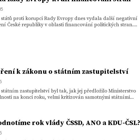
15
států proti korupci Rady Evropy dnes vydala další negativní
í České republiky v oblasti financování politických stran....
ření k zákonu o státním zastupitelství
15
státním zastupitelství byl tak, jak jej předložilo Ministerstvo
nosti na konci roku, velmi kritizován samotnými státními...
odnotíme rok vlády ČSSD, ANO a KDU-ČSL
15