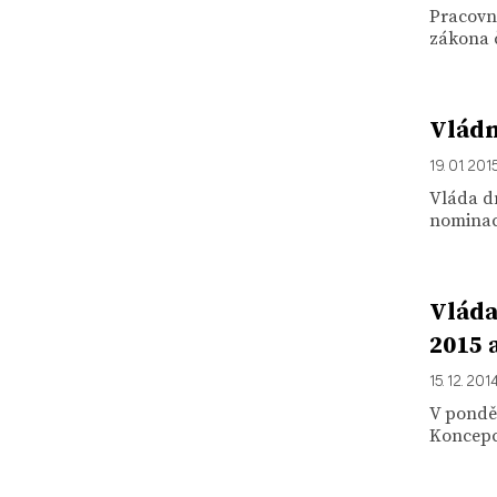
Pracovn
zákona č
Vládn
19. 01. 201
Vláda d
nominac
Vláda
2015 
15. 12. 201
V ponděl
Koncepci