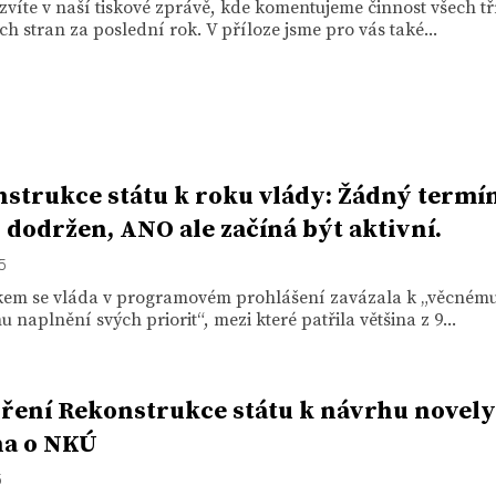
zvíte v naší tiskové zprávě, kde komentujeme činnost všech tř
ch stran za poslední rok. V příloze jsme pro vás také...
strukce státu k roku vlády: Žádný termí
 dodržen, ANO ale začíná být aktivní.
15
kem se vláda v programovém prohlášení zavázala k „věcném
 naplnění svých priorit“, mezi které patřila většina z 9...
ření Rekonstrukce státu k návrhu novely
na o NKÚ
5