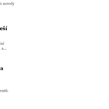
h novely
eší
lní
a...
na
entů: