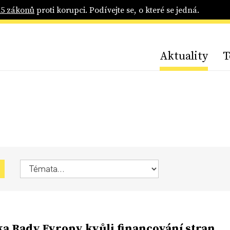
25 zákonů
proti korupci. Podívejte se, o které se jedná.
Aktuality
T
ka Rady Evropy kvůli financování stran