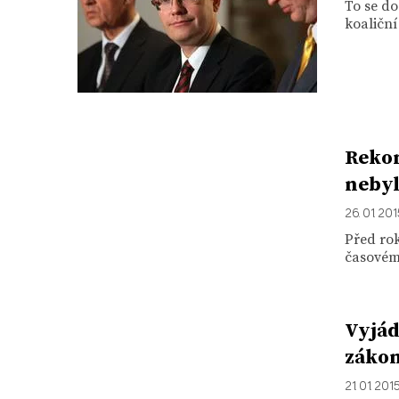
To se do
koaliční
Rekon
nebyl
26. 01. 20
Před ro
časovému
Vyjád
záko
21. 01. 201