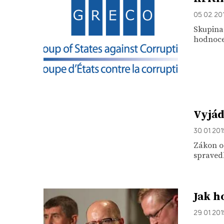
05. 02. 20
Skupina 
hodnocen
Vyjád
30. 01. 20
Zákon o 
spravedl
Jak h
29. 01. 20