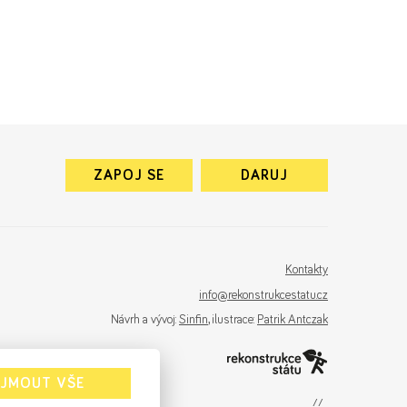
ZAPOJ SE
DARUJ
Kontakty
info@rekonstrukcestatu.cz
Návrh a vývoj:
Sinfin
, ilustrace:
Patrik Antczak
IJMOUT VŠE
sinfin.digital