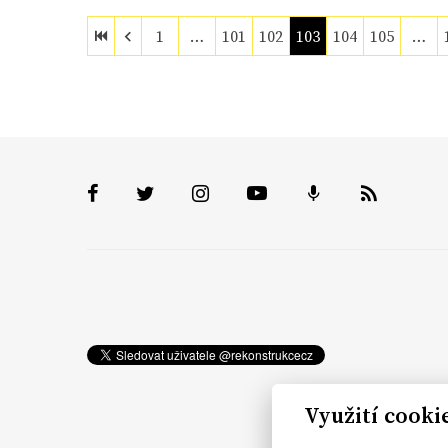
1
…
101
102
103
104
105
…
Využití cooki