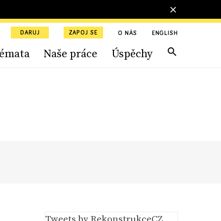
DARUJ
ZAPOJ SE
O NÁS
ENGLISH
émata
Naše práce
Úspěchy
Tweets by RekonstrukceCZ