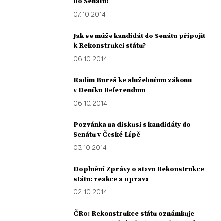
do Senátu!
07. 10. 2014
Jak se může kandidát do Senátu připojit
k Rekonstrukci státu?
06. 10. 2014
Radim Bureš ke služebnímu zákonu
v Deníku Referendum
06. 10. 2014
Pozvánka na diskusi s kandidáty do
Senátu v České Lípě
03. 10. 2014
Doplnění Zprávy o stavu Rekonstrukce
státu: reakce a oprava
02. 10. 2014
ČRo: Rekonstrukce státu oznámkuje