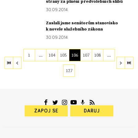
strany za plnění předvolebních slibů
30. 09. 2014
Zaslali jsme senátorům stanovisko
k novele služebního zákona
30. 09. 2014
1
…
104
105
106
107
108
…
127
ZAPOJ SE
DARUJ