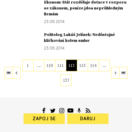
Ekonom: Stát rozděluje dotace v rozporu
se zákonem, peníze jdou neprůhledným
firmám
23. 06. 2014
Politolog Lukáš Jelínek: Nedůstojné
kličkování kolem smluv
23. 06. 2014
1
…
110
111
112
113
114
…
127
ZAPOJ SE
DARUJ