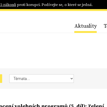
25 zákonů
proti korupci. Podívejte se, o které se jedná.
Aktuality
T
cení volebních programů (5. díl): Zelení