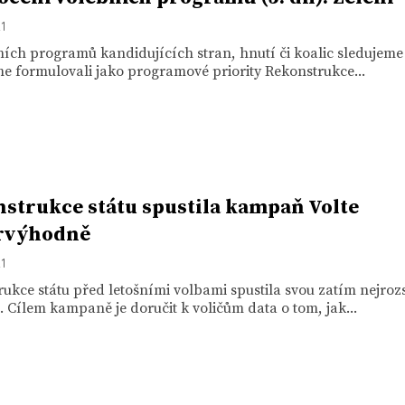
21
ích programů kandidujících stran, hnutí či koalic sledujeme 
me formulovali jako programové priority Rekonstrukce...
strukce státu spustila kampaň Volte
rvýhodně
21
ukce státu před letošními volbami spustila svou zatím nejroz
Cílem kampaně je doručit k voličům data o tom, jak...