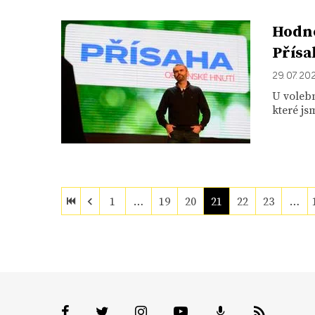
Hodno
Přísa
29. 07. 20
U volebn
které js
1
…
19
20
21
22
23
…