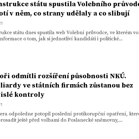
strukce státu spustila Volebního průvod
tí v něm, co strany udělaly a co slibují
21
ukce státu dnes spustila web Volební průvodce, ve kterém vo
informace o tom, jak si jednotliví kandidáti i politické...
oři odmítli rozšíření působnosti NKÚ.
liardy ve státních firmách zůstanou bez
islé kontroly
21
era odpoledne potopil poslední protikorupční opatření, kter
osadit ještě před volbami do Poslanecké sněmovny,...