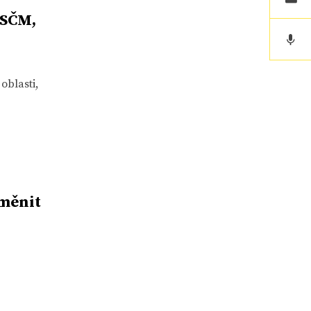
KSČM,
oblasti,
změnit