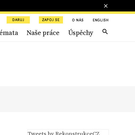
DARUJ
ZAPOJ SE
O NÁS
ENGLISH
émata
Naše práce
Úspěchy
Tweets by RekonstrukceCZ