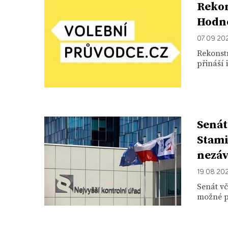
Rekon
Hodno
07. 09. 20
Rekonstr
přináší 
Senát
Stami
nezáv
19. 08. 20
Senát vč
možné pr