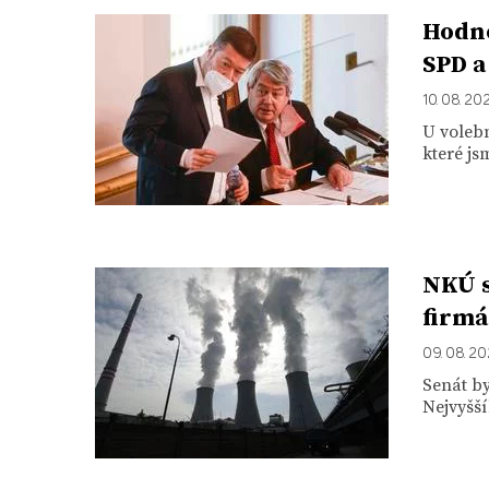
Hodno
SPD a
10. 08. 20
U volebn
které js
NKÚ s
firmá
09. 08. 20
Senát by
Nejvyšší