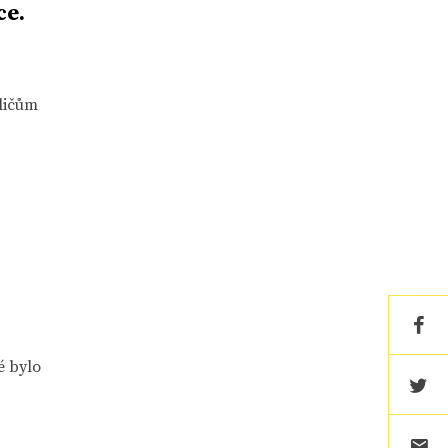
ce.
ličům
é bylo