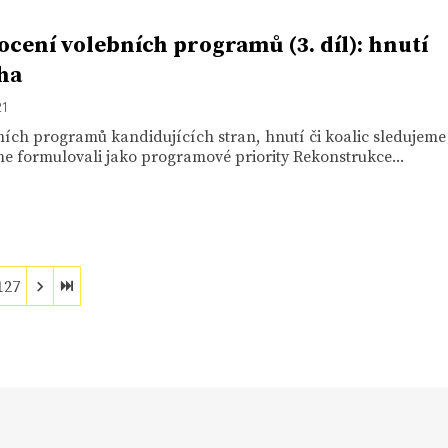
cení volebních programů (3. díl): hnutí
ha
21
ích programů kandidujících stran, hnutí či koalic sledujeme 
me formulovali jako programové priority Rekonstrukce...
127