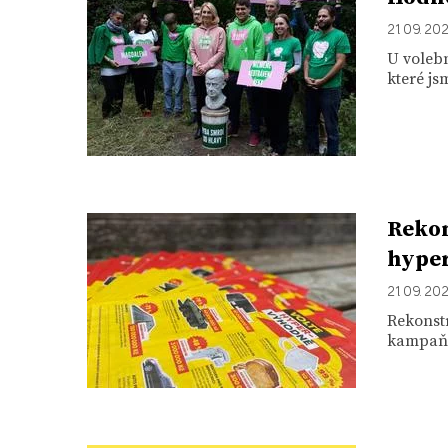
21. 09. 20
U volebn
které js
Rekon
hype
21. 09. 20
Rekonstr
kampaň. 