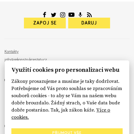
ZAPOJ SE
DARUJ
Kontakty
info@rekonstrukcestatu.cz
Návrh a vývoj:
Sinfin
, ilustrace:
Patrik Antczak
Využití cookies pro personalizaci webu
Zákony prosazujeme a musíme je taky dodržovat.
Potřebujeme od Vás proto souhlas se zpracováním
souborů cookies - to aby se Vám na našem webu
sinfin.digital
dobře brouzdalo. Žádný strach, o Vaše data bude
dobře postaráno. Tak, jak zákon káže.
Více o
cookies.
PŘIJMOUT VŠE