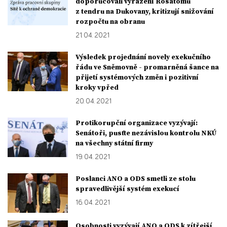
doporučovali vyřazení Rosatomu
z tendru na Dukovany, kritizují snižování
rozpočtu na obranu
21. 04. 2021
Výsledek projednání novely exekučního
řádu ve Sněmovně - promarněná šance na
přijetí systémových změn i pozitivní
kroky vpřed
20. 04. 2021
Protikorupční organizace vyzývají:
Senátoři, pusťte nezávislou kontrolu NKÚ
na všechny státní firmy
19. 04. 2021
Poslanci ANO a ODS smetli ze stolu
spravedlivější systém exekucí
16. 04. 2021
Osobnosti vyzývají ANO a ODS k zítřejší