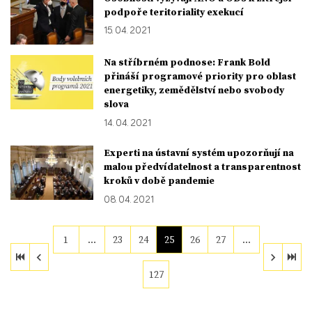
podpoře teritoriality exekucí
15. 04. 2021
Na stříbrném podnose: Frank Bold
přináší programové priority pro oblast
energetiky, zemědělství nebo svobody
slova
14. 04. 2021
Experti na ústavní systém upozorňují na
malou předvídatelnost a transparentnost
kroků v době pandemie
08. 04. 2021
1
…
23
24
25
26
27
…
127