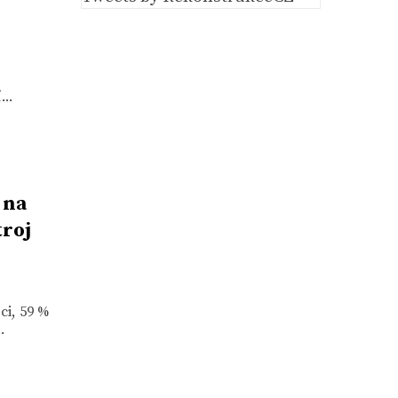
..
 na
troj
ci, 59 %
.