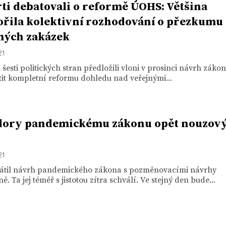
ti debatovali o reformě ÚOHS: Většina
řila kolektivní rozhodování o přezkumu
ných zakázek
21
 šesti politických stran předložili vloni v prosinci návrh zákon
tit kompletní reformu dohledu nad veřejnými...
dory pandemickému zákonu opět nouzov
21
rátil návrh pandemického zákona s pozměnovacími návrhy
. Ta jej téměř s jistotou zítra schválí. Ve stejný den bude...