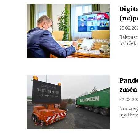
Digit
(ne)p
23. 02. 20
Rekonstr
balíček 
Pande
změni
22. 02. 20
Nouzový 
opatření