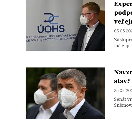
Exper
podpo
veřej
03. 03. 20
Zástupci
má zajis
Navz
stav?
25. 02. 20
Senát v
Sněmovně