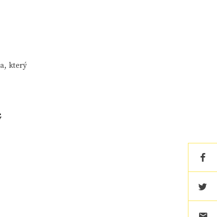
a, který
ý