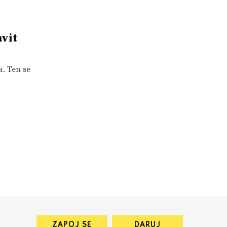
vit
. Ten se
ZAPOJ SE
DARUJ