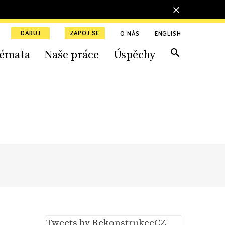
DARUJ
ZAPOJ SE
O NÁS
ENGLISH
émata
Naše práce
Úspěchy
Tweets by RekonstrukceCZ