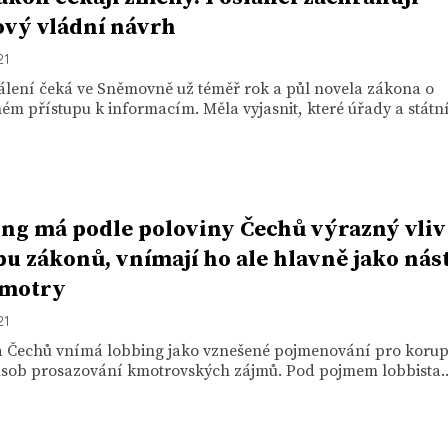
ový vládní návrh
21
álení čeká ve Sněmovně už téměř rok a půl novela zákona o
m přístupu k informacím. Měla vyjasnit, které úřady a státní.
ng má podle poloviny Čechů výrazný vliv
u zákonů, vnímají ho ale hlavně jako nás
kmotry
21
a Čechů vnímá lobbing jako vznešené pojmenování pro korup
ůsob prosazování kmotrovských zájmů. Pod pojmem lobbista..