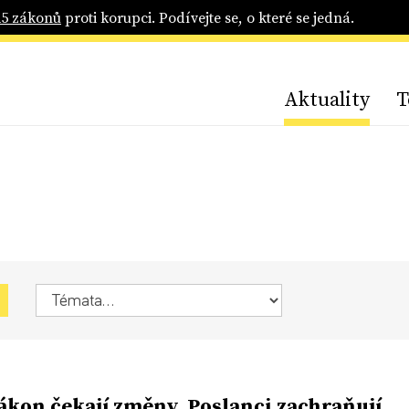
25 zákonů
proti korupci. Podívejte se, o které se jedná.
Aktuality
T
ákon čekají změny. Poslanci zachraňují