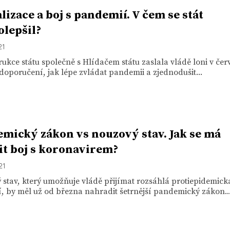
alizace a boj s pandemií. V čem se stát
olepšil?
21
ukce státu společně s Hlídačem státu zaslala vládě loni v čer
doporučení, jak lépe zvládat pandemii a zjednodušit...
mický zákon vs nouzový stav. Jak se má
t boj s koronavirem?
21
stav, který umožňuje vládě přijímat rozsáhlá protiepidemick
, by měl už od března nahradit šetrnější pandemický zákon...