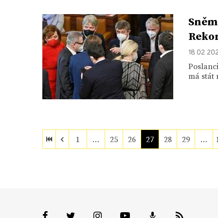
Sněmo
Rekon
18. 02. 20
Poslanc
má stát 
1
…
25
26
27
28
29
…