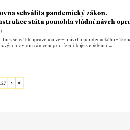
vna schválila pandemický zákon.
strukce státu pomohla vládní návrh opra
21
i dnes schválili opravenou verzi návrhu pandemického zákona
novým právním rámcem pro řízení boje s epidemií,...
127