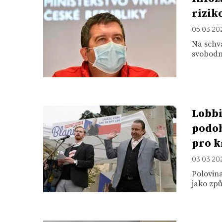
rizik
05. 03. 20
Na schv
svobodné
Lobbi
podob
pro 
03. 03. 20
Polovin
jako zp