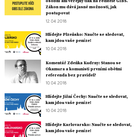
osobní ani veřejný tlak na ředitele GIBS.
Zákon mu dává jasné možnosti, jak
postupovat
12. 04. 2018
Hlídejte Plzeňsko: Naučte se sledovat,
kam jdou vaše peníze!
10. 04. 2018
Komentář Zdeňka Kudrny: Stanou se
Okamura a komunisti prvními oběťmi
referenda bez pravidel?
10. 04. 2018
Hlídejte Jižní Čechy: Naučte se sledovat,
kam jdou vaše peníze!
10. 04. 2018
Hlídejte Karlovarsko: Naučte se sledovat,
kam jdou vaše peníze!