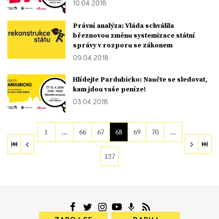
10. 04. 2018
Právní analýza: Vláda schválila
březnovou změnu systemizace státní
správy v rozporu se zákonem
09. 04. 2018
Hlídejte Pardubicko: Naučte se sledovat,
kam jdou vaše peníze!
03. 04. 2018
1
…
66
67
68
69
70
…
127