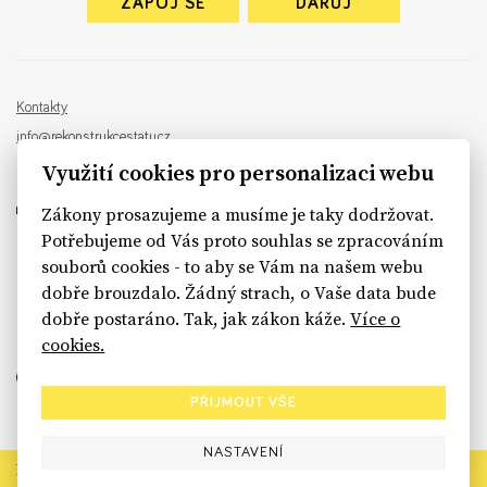
ZAPOJ SE
DARUJ
Kontakty
info@rekonstrukcestatu.cz
Návrh a vývoj:
Sinfin
, ilustrace:
Patrik Antczak
Využití cookies pro personalizaci webu
Zákony prosazujeme a musíme je taky dodržovat.
Potřebujeme od Vás proto souhlas se zpracováním
souborů cookies - to aby se Vám na našem webu
sinfin.digital
dobře brouzdalo. Žádný strach, o Vaše data bude
dobře postaráno. Tak, jak zákon káže.
Více o
cookies.
PŘIJMOUT VŠE
NASTAVENÍ
Rekonstrukce státu končí. Její členské organizace však dál