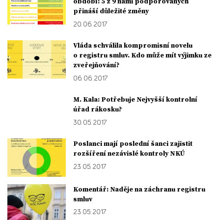
období: 5 z 9 námi podporovaných
přináší důležité změny
20. 06. 2017
Vláda schválila kompromisní novelu
o registru smluv. Kdo může mít výjimku ze
zveřejňování?
06. 06. 2017
M. Kala: Potřebuje Nejvyšší kontrolní
úřad rákosku?
30. 05. 2017
Poslanci mají poslední šanci zajistit
rozšíření nezávislé kontroly NKÚ
23. 05. 2017
Komentář: Naděje na záchranu registru
smluv
23. 05. 2017