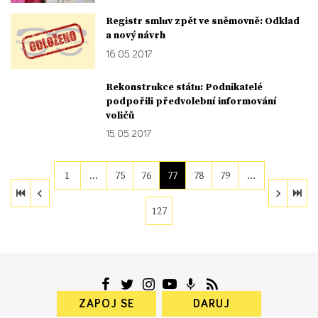
Registr smluv zpět ve sněmovně: Odklad
a nový návrh
16. 05. 2017
Rekonstrukce státu: Podnikatelé
podpořili předvolební informování
voličů
15. 05. 2017
1
…
75
76
77
78
79
…
127
ZAPOJ SE
DARUJ