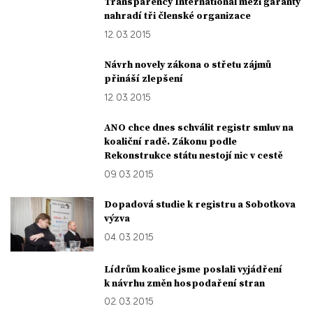
Transparency International mezi garanty
nahradí tři členské organizace
12. 03. 2015
Návrh novely zákona o střetu zájmů
přináší zlepšení
12. 03. 2015
ANO chce dnes schválit registr smluv na
koaliční radě. Zákonu podle
Rekonstrukce státu nestojí nic v cestě
09. 03. 2015
Dopadová studie k registru a Sobotkova
výzva
04. 03. 2015
Lídrům koalice jsme poslali vyjádření
k návrhu změn hospodaření stran
02. 03. 2015