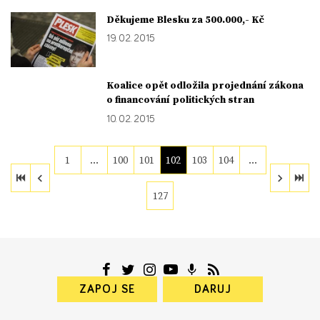
Děkujeme Blesku za 500.000,- Kč
19. 02. 2015
Koalice opět odložila projednání zákona
o financování politických stran
10. 02. 2015
1
…
100
101
102
103
104
…
127
ZAPOJ SE
DARUJ