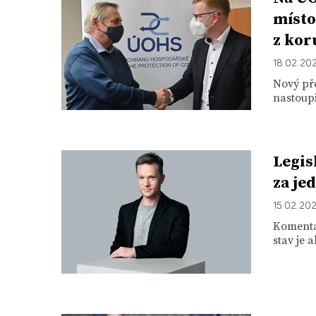
místo
z kor
18. 02. 20
Nový př
nastoupi
Legis
za je
15. 02. 20
Komentář
stav je 