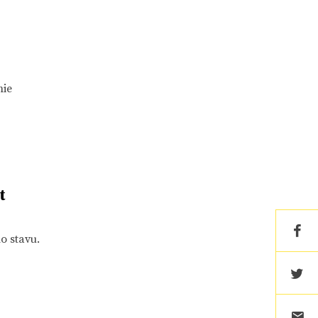
mie
t
o stavu.