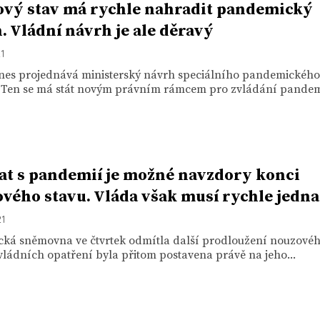
vý stav má rychle nahradit pandemický
. Vládní návrh je ale děravý
21
nes projednává ministerský návrh speciálního pandemického
 Ten se má stát novým právním rámcem pro zvládání pande
at s pandemií je možné navzdory konci
vého stavu. Vláda však musí rychle jedna
21
cká sněmovna ve čtvrtek odmítla další prodloužení nouzovéh
vládních opatření byla přitom postavena právě na jeho...