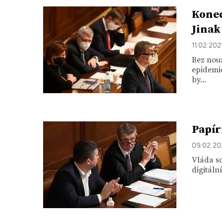
Konec
Jinak
11. 02. 202
Bez nouz
epidemi
by...
Papír
09. 02. 20
Vláda sc
digitáln