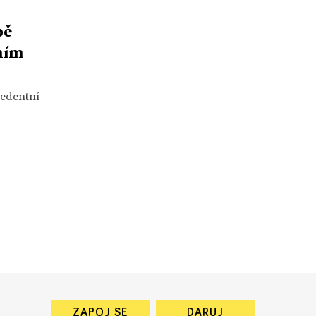
bě
ním
cedentní
ZAPOJ SE
DARUJ