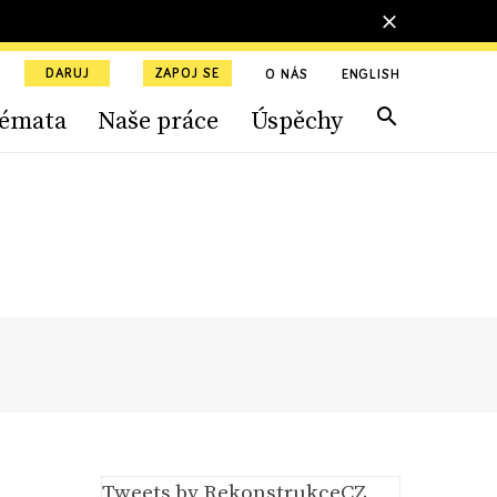
DARUJ
ZAPOJ SE
O NÁS
ENGLISH
émata
Naše práce
Úspěchy
Tweets by RekonstrukceCZ