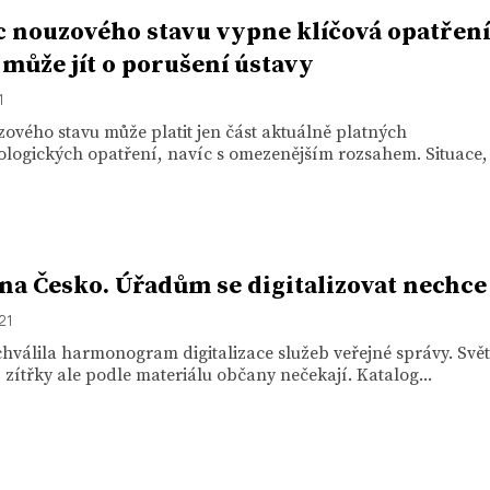
 nouzového stavu vypne klíčová opatření
 může jít o porušení ústavy
1
ového stavu může platit jen část aktuálně platných
ologických opatření, navíc s omezenějším rozsahem. Situace,
na Česko. Úřadům se digitalizovat nechce
21
hválila harmonogram digitalizace služeb veřejné správy. Svět
í zítřky ale podle materiálu občany nečekají. Katalog...