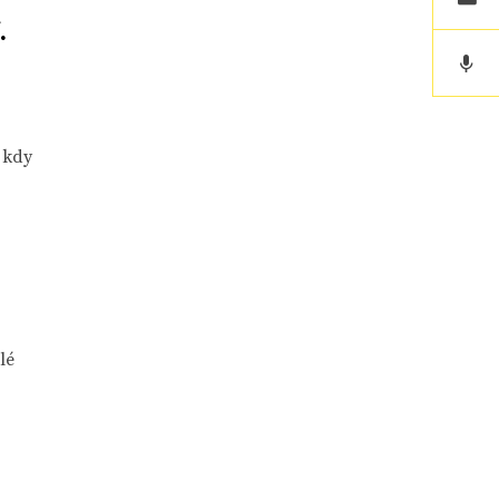
.
 kdy
lé