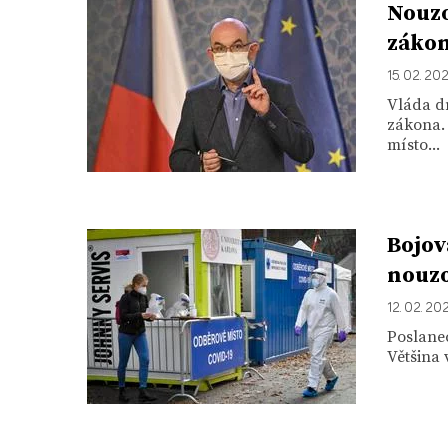
Nouzo
zákon
15. 02. 20
Vláda d
zákona.
místo...
Bojov
nouzo
12. 02. 20
Poslane
Většina 