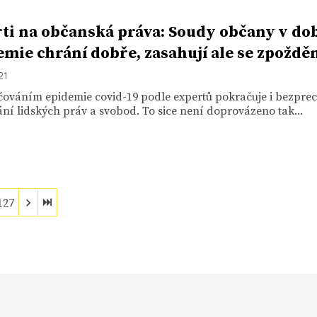
ti na občanská práva: Soudy občany v do
mie chrání dobře, zasahují ale se zpoždě
21
čováním epidemie covid-19 podle expertů pokračuje i bezpre
í lidských práv a svobod. To sice není doprovázeno tak...
127