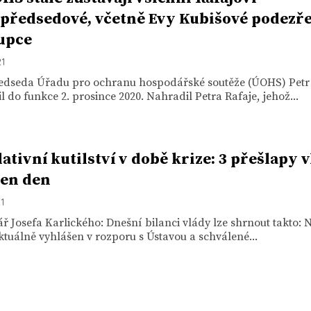
předsedové, včetně Evy Kubišové podezře
upce
21
edseda Úřadu pro ochranu hospodářské soutěže (ÚOHS) Petr
l do funkce 2. prosince 2020. Nahradil Petra Rafaje, jehož...
lativní kutilství v době krize: 3 přešlapy 
den den
21
 Josefa Karlického: Dnešní bilanci vlády lze shrnout takto:
aktuálně vyhlášen v rozporu s Ústavou a schválené...