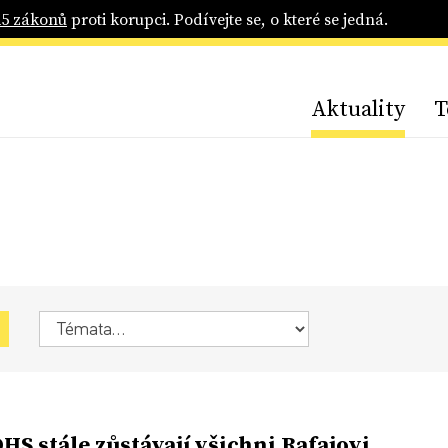
25 zákonů
proti korupci. Podívejte se, o které se jedná.
Aktuality
T
HS stále zůstávají všichni Rafajovi