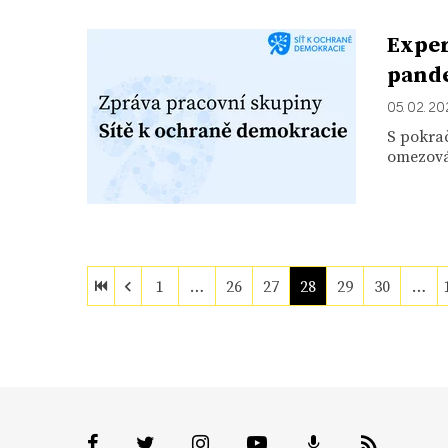
Exper
pande
05. 02. 20
S pokra
omezován
1
…
26
27
28
29
30
…