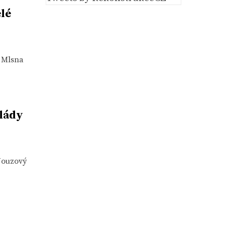
lé
 Mlsna
vlády
 Nouzový