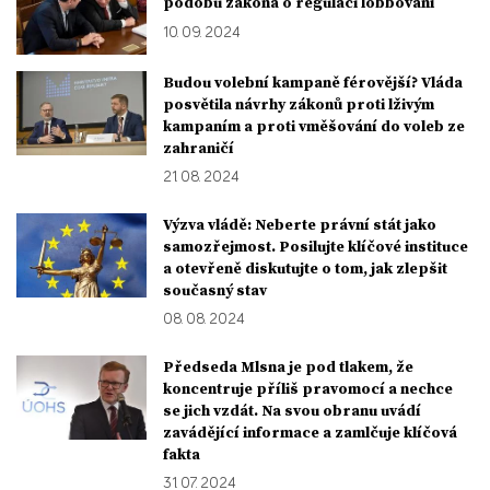
podobu zákona o regulaci lobbování
10. 09. 2024
Budou volební kampaně férovější? Vláda
posvětila návrhy zákonů proti lživým
kampaním a proti vměšování do voleb ze
zahraničí
21. 08. 2024
Výzva vládě: Neberte právní stát jako
samozřejmost. Posilujte klíčové instituce
a otevřeně diskutujte o tom, jak zlepšit
současný stav
08. 08. 2024
Předseda Mlsna je pod tlakem, že
koncentruje příliš pravomocí a nechce
se jich vzdát. Na svou obranu uvádí
zavádějící informace a zamlčuje klíčová
fakta
31. 07. 2024