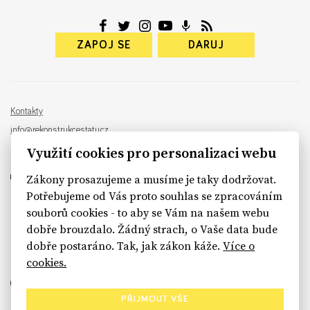
ZAPOJ SE
DARUJ
Kontakty
info@rekonstrukcestatu.cz
Návrh a vývoj:
Sinfin
, ilustrace:
Patrik Antczak
Využití cookies pro personalizaci webu
Zákony prosazujeme a musíme je taky dodržovat.
Potřebujeme od Vás proto souhlas se zpracováním
souborů cookies - to aby se Vám na našem webu
sinfin.digital
dobře brouzdalo. Žádný strach, o Vaše data bude
dobře postaráno. Tak, jak zákon káže.
Více o
cookies.
PŘIJMOUT VŠE