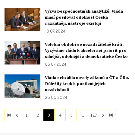
Výzva bezpečnostních analytiků: Vláda
musí posilovat odolnost Česka
razantněji, nástroje existují
10. 07. 2024
Volební období se nezadržitelně krátí.
Vyzýváme vládu k akceleraci priorit pro
silnější, odolnější a demokratické Česko
03. 07. 2024
Vláda schválila novely zákonů o ČT a ČRo.
Důležitý krok k posílení jejich
nezávislosti
26. 06. 2024
1
2
3
4
5
…
127