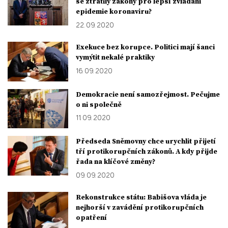
se ztratily zákony pro lepší zvládání
epidemie koronaviru?
22. 09. 2020
Exekuce bez korupce. Politici mají šanci
vymýtit nekalé praktiky
16. 09. 2020
Demokracie není samozřejmost. Pečujme
o ni společně
11. 09. 2020
Předseda Sněmovny chce urychlit přijetí
tří protikorupčních zákonů. A kdy přijde
řada na klíčové změny?
09. 09. 2020
Rekonstrukce státu: Babišova vláda je
nejhorší v zavádění protikorupčních
opatření