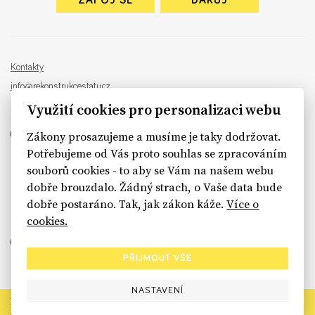
ZAPOJ SE
DARUJ
Kontakty
info@rekonstrukcestatu.cz
Návrh a vývoj:
Sinfin
, ilustrace:
Patrik Antczak
Využití cookies pro personalizaci webu
Zákony prosazujeme a musíme je taky dodržovat.
Potřebujeme od Vás proto souhlas se zpracováním
souborů cookies - to aby se Vám na našem webu
sinfin.digital
dobře brouzdalo. Žádný strach, o Vaše data bude
dobře postaráno. Tak, jak zákon káže.
Více o
cookies.
PŘIJMOUT VŠE
NASTAVENÍ
Rekonstrukce státu končí. Její členské organizace však dál
prosazují systémové změny pro férový a moderní stát.