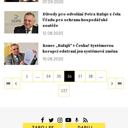
07. 09. 2020
Důvody pro odvolání Petra Rafaje z čela
Úřadu pro ochranu hospodářské
soutěže
12. 08. 2020
Konec „Rafajů” v Česku? Systémovou
korupci odstraní jen systémová změna
10. 08. 2020
1
…
34
35
36
37
38
…
127