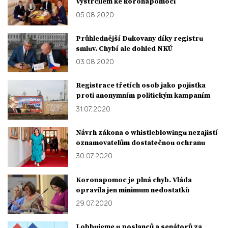
Vystrčilem ke koronapomoci
05. 08. 2020
Průhlednější Dukovany díky registru
smluv. Chybí ale dohled NKÚ
03. 08. 2020
Registrace třetích osob jako pojistka
proti anonymním politickým kampaním
31. 07. 2020
Návrh zákona o whistleblowingu nezajistí
oznamovatelům dostatečnou ochranu
30. 07. 2020
Koronapomoc je plná chyb. Vláda
opravila jen minimum nedostatků
29. 07. 2020
Lobbujeme u poslanců a senátorů za