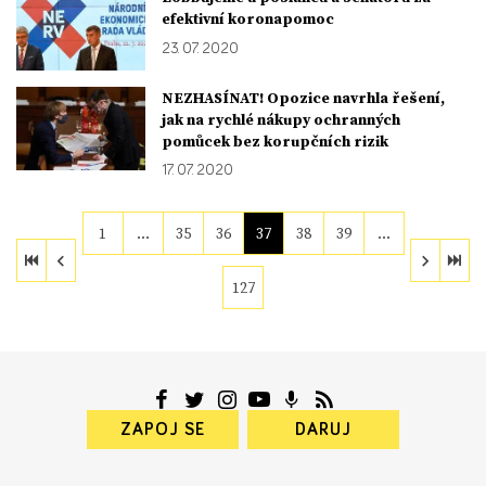
efektivní koronapomoc
23. 07. 2020
NEZHASÍNAT! Opozice navrhla řešení,
jak na rychlé nákupy ochranných
pomůcek bez korupčních rizik
17. 07. 2020
1
…
35
36
37
38
39
…
127
ZAPOJ SE
DARUJ