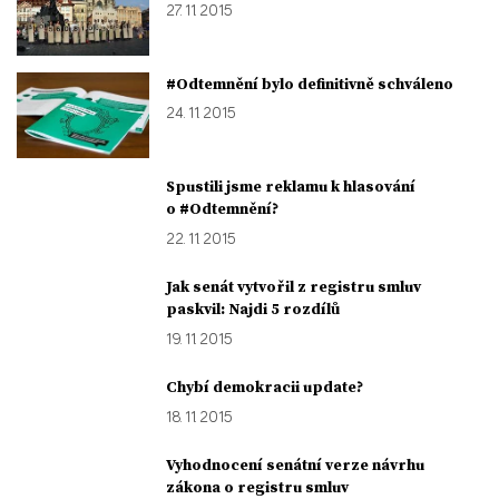
27. 11. 2015
#Odtemnění bylo definitivně schváleno
24. 11. 2015
Spustili jsme reklamu k hlasování
o #Odtemnění?
22. 11. 2015
Jak senát vytvořil z registru smluv
paskvil: Najdi 5 rozdílů
19. 11. 2015
Chybí demokracii update?
18. 11. 2015
Vyhodnocení senátní verze návrhu
zákona o registru smluv