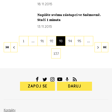
18. 11. 2015
Napište svému zástupci ve Sněmovně.
Stačí 1 minuta
13. 11. 2015
1
…
91
92
93
94
95
…
127
ZAPOJ SE
DARUJ
Kontakty