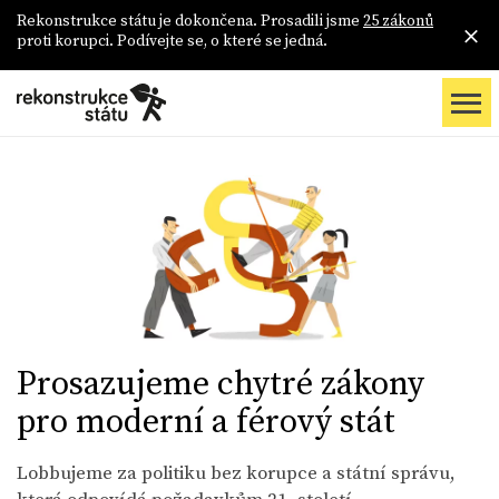
Rekonstrukce státu je dokončena. Prosadili jsme
25 zákonů
proti korupci. Podívejte se, o které se jedná.
Prosazujeme chytré zákony
pro moderní a férový stát
Lobbujeme za politiku bez korupce a státní správu,
která odpovídá požadavkům 21. století.