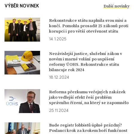
Další novinky
VÝBĚR NOVINEK
Rekonstrukce státu naplnila svou misi a
končí. Pomohla prosadit 25 zákonů proti
korupci i pro větší otevřenost státu
14. 1. 2025
Nezávislejší justice, služební zákon v
novém i marné volání po uspíšení
reformy ÚOHS. Rekonstrukce státu
bilancuje rok 2024
18. 12. 2024
Reforma přezkumu veřejných zakázek
jako vedlejší efekt řeší problém
správního řízení, na který se zapomnělo
25. 11. 2024
Bude registr lobbistů úplně prázdný?
Poslanci krok za krokem boří funkčnost