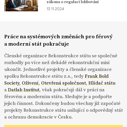
zákona o regulaci lobbování
13. 11. 2024
Práce na systémových změnách pro férový
a moderní stát pokračuje
Členské organizace Rekonstrukce státu se společně
rozhodly po více než dekádě rekonstrukční misi
ukončit. Jednotlivé projekty a členské organizace
spolku Rekonstrukce státu z.s., tedy
Frank Bold
Society
,
Oživení
,
Otevřená společnost
,
Hlídač státu
a
Datlab Institut
, však pokračují dál v práci na
férovém a moderním státu. Sledujte je a podpořte
jejich činnost. Dokončeny budou všechny již započaté
projekty Rekonstrukce státu usilující o odpovědný stát
a ochranu demokracie v Česku.