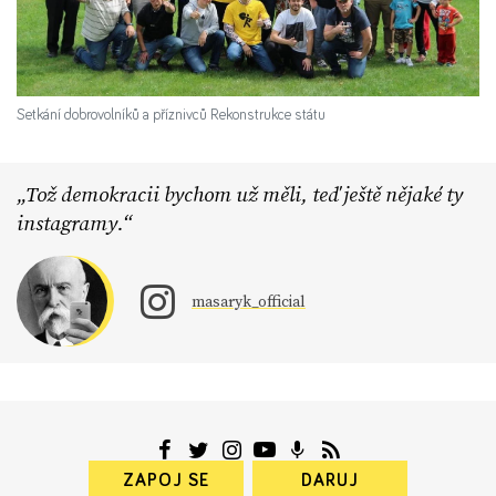
Setkání dobrovolníků a příznivců Rekonstrukce státu
Tož demokracii bychom už měli, teď ještě nějaké ty
instagramy.
masaryk_official
ZAPOJ SE
DARUJ