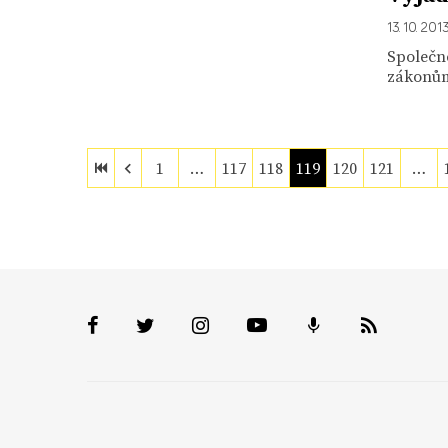
13. 10. 201
Společné
zákonů
1
…
117
118
119
120
121
…