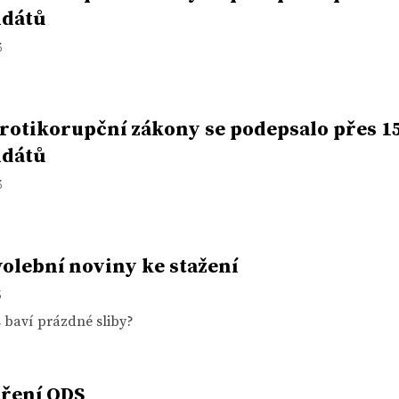
idátů
3
rotikorupční zákony se podepsalo přes 1
idátů
3
olební noviny ke stažení
3
s baví prázdné sliby?
ření ODS