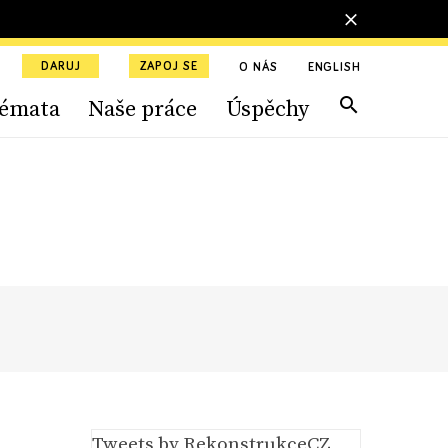
DARUJ
ZAPOJ SE
O NÁS
ENGLISH
émata
Naše práce
Úspěchy
Tweets by RekonstrukceCZ