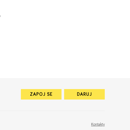
9
ZAPOJ SE
DARUJ
Kontakty