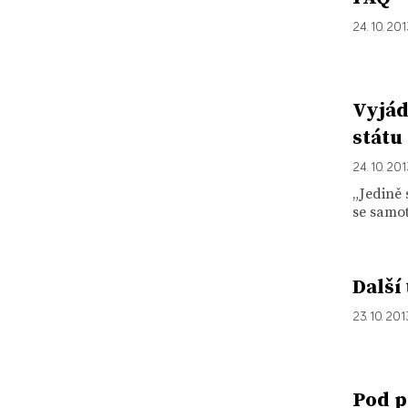
24. 10. 20
Vyjád
státu
24. 10. 20
„Jedině
se samot
Další
23. 10. 201
Pod p