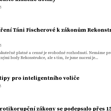
13
ření Táni Fischerové k zákonům Rekonst
13
 skutečně platné a cenné je svobodné rozhodnutí. Nemáme p
nými body Rekonstrukce, ale s tím, že jsme nuceni je...
 tipy pro inteligentního voliče
3
rotikorupční zákony se podepsalo přes 1