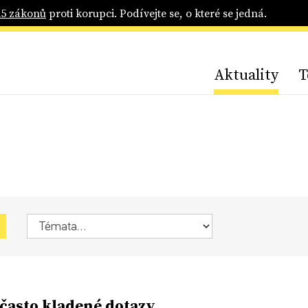
25 zákonů
proti korupci. Podívejte se, o které se jedná.
Aktuality
T
 často kladené dotazy