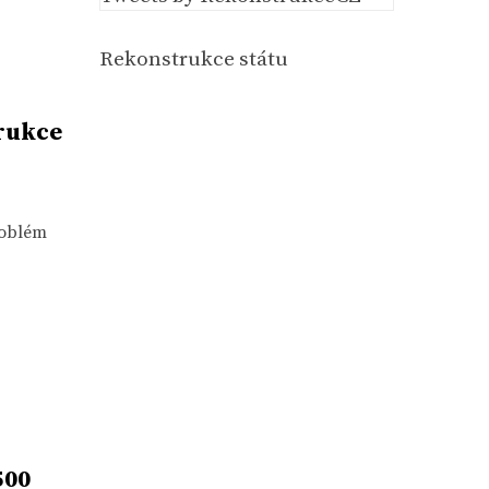
Rekonstrukce státu
rukce
roblém
500