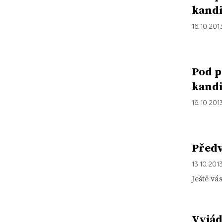
kand
16. 10. 201
Pod p
kand
16. 10. 201
Předv
13. 10. 201
Ještě vá
Vyjád