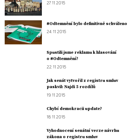
27. 11. 2015
#Odtemnění bylo definitivně schváleno
24. 11. 2015
Spustili jsme reklamu k hlasování
o #Odtemnění?
22. 11. 2015
Jak senát vytvořil z registru smluv
paskvil: Najdi 5 rozdílů
19. 11. 2015
Chybí demokracii update?
18. 11. 2015
Vyhodnocení senátní verze návrhu
zákona o registru smluv