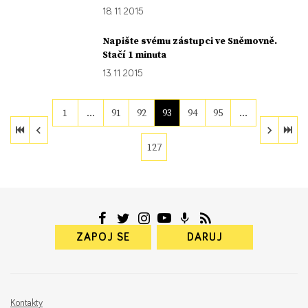
18. 11. 2015
Napište svému zástupci ve Sněmovně.
Stačí 1 minuta
13. 11. 2015
1
…
91
92
93
94
95
…
127
ZAPOJ SE
DARUJ
Kontakty