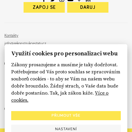
ZAPOJ SE
DARUJ
Kontakty
info@rekonstrukcestatu.cz
Návrh a vývoj:
Sinfin
, ilustrace:
Patrik Antczak
Využití cookies pro personalizaci webu
Zákony prosazujeme a musíme je taky dodržovat.
Potřebujeme od Vás proto souhlas se zpracováním
souborů cookies - to aby se Vám na našem webu
sinfin.digital
dobře brouzdalo. Žádný strach, o Vaše data bude
dobře postaráno. Tak, jak zákon káže.
Více o
cookies.
PŘIJMOUT VŠE
NASTAVENÍ