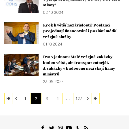
Mlsny?
02. 10. 2024
Krok k větší nezávislosti? Poslanci
projednají financování i poslání médií
veřejné služby
01. 10. 2024
Dva v jednom: Malé veřejné zakázky
budou větší, ale transparentnější.
A zakázky v budoucnu nezískají firmy
ministrů
23. 09. 2024
1
2
3
4
…
127