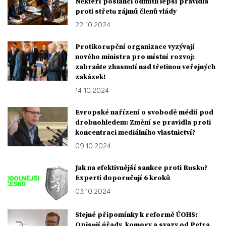
Někteří poslanci odmítli lepší pravidla
proti střetu zájmů členů vlády
22. 10. 2024
Protikorupční organizace vyzývají
nového ministra pro místní rozvoj:
zabraňte zhasnutí nad třetinou veřejných
zakázek!
14. 10. 2024
Evropské nařízení o svobodě médií pod
drobnohledem: Změní se pravidla proti
koncentraci mediálního vlastnictví?
09. 10. 2024
Jak na efektivnější sankce proti Rusku?
Experti doporučují 6 kroků
03. 10. 2024
Stejné připomínky k reformě ÚOHS:
Opisují úřady, komory a svazy od Petra