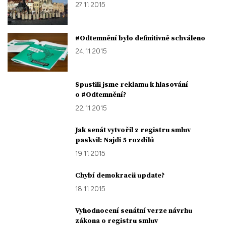
27. 11. 2015
#Odtemnění bylo definitivně schváleno
24. 11. 2015
Spustili jsme reklamu k hlasování
o #Odtemnění?
22. 11. 2015
Jak senát vytvořil z registru smluv
paskvil: Najdi 5 rozdílů
19. 11. 2015
Chybí demokracii update?
18. 11. 2015
Vyhodnocení senátní verze návrhu
zákona o registru smluv