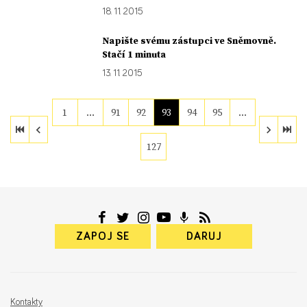
18. 11. 2015
Napište svému zástupci ve Sněmovně.
Stačí 1 minuta
13. 11. 2015
1
…
91
92
93
94
95
…
127
ZAPOJ SE
DARUJ
Kontakty