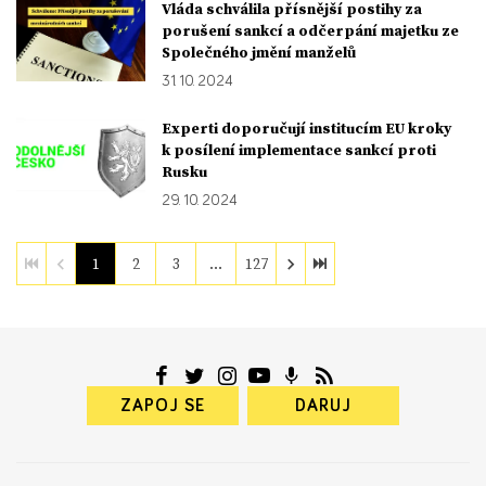
Vláda schválila přísnější postihy za
porušení sankcí a odčerpání majetku ze
Společného jmění manželů
31. 10. 2024
Experti doporučují institucím EU kroky
k posílení implementace sankcí proti
Rusku
29. 10. 2024
1
2
3
…
127
ZAPOJ SE
DARUJ