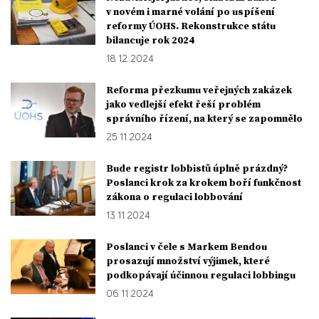
v novém i marné volání po uspíšení
reformy ÚOHS. Rekonstrukce státu
bilancuje rok 2024
18. 12. 2024
Reforma přezkumu veřejných zakázek
jako vedlejší efekt řeší problém
správního řízení, na který se zapomnělo
25. 11. 2024
Bude registr lobbistů úplně prázdný?
Poslanci krok za krokem boří funkčnost
zákona o regulaci lobbování
13. 11. 2024
Poslanci v čele s Markem Bendou
prosazují množství výjimek, které
podkopávají účinnou regulaci lobbingu
06. 11. 2024