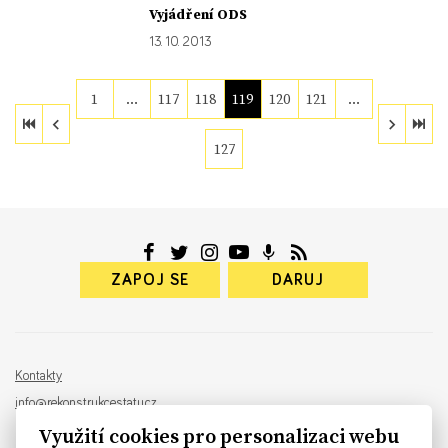
Vyjádření ODS
13. 10. 2013
1
…
117
118
119
120
121
…
127
ZAPOJ SE
DARUJ
Kontakty
info@rekonstrukcestatu.cz
Návrh a vývoj:
Sinfin
, ilustrace:
Patrik Antczak
Využití cookies pro personalizaci webu