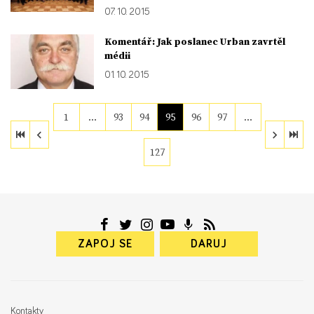
07. 10. 2015
Komentář: Jak poslanec Urban zavrtěl
médii
01. 10. 2015
1
…
93
94
95
96
97
…
127
ZAPOJ SE
DARUJ
Kontakty