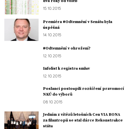
dva roky od voleb
15. 10. 2015
Premiéra #Odtemnění v Senátu byla
úspěšná
14. 10. 2015
#Odtemnění v ohrožení?
12. 10. 2015
Infolist k registru smluv
12. 10. 2015
Poslanci postoupili rozšíření pravomocí
NKÚ do výborů
08. 10. 2015
Jedním z vítězů letošních Cen VIA BONA
za filantropii se stal dárce Rekonstrukce
státu