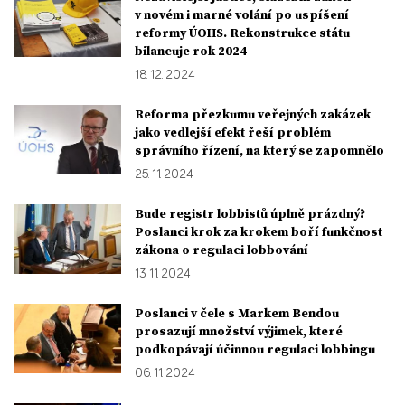
v novém i marné volání po uspíšení
reformy ÚOHS. Rekonstrukce státu
bilancuje rok 2024
18. 12. 2024
Reforma přezkumu veřejných zakázek
jako vedlejší efekt řeší problém
správního řízení, na který se zapomnělo
25. 11. 2024
Bude registr lobbistů úplně prázdný?
Poslanci krok za krokem boří funkčnost
zákona o regulaci lobbování
13. 11. 2024
Poslanci v čele s Markem Bendou
prosazují množství výjimek, které
podkopávají účinnou regulaci lobbingu
06. 11. 2024