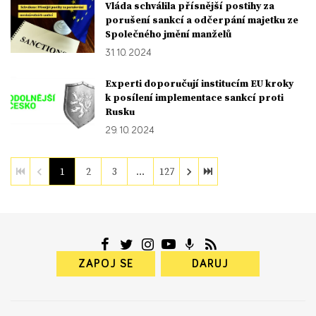
Vláda schválila přísnější postihy za
porušení sankcí a odčerpání majetku ze
Společného jmění manželů
31. 10. 2024
Experti doporučují institucím EU kroky
k posílení implementace sankcí proti
Rusku
29. 10. 2024
1
2
3
…
127
ZAPOJ SE
DARUJ