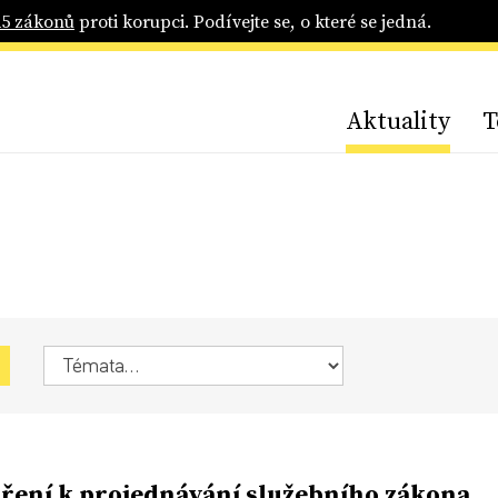
25 zákonů
proti korupci. Podívejte se, o které se jedná.
Aktuality
T
ření k projednávání služebního zákona