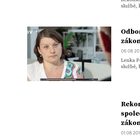
službě, 
Odbor
záko
06. 08. 20
Lenka P
službě,
Rekon
spole
záko
01. 08. 20