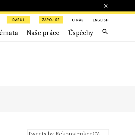
DARUJ
ZAPOJ SE
O NÁS
ENGLISH
émata
Naše práce
Úspěchy
Tweets by RekonstrukceCZ