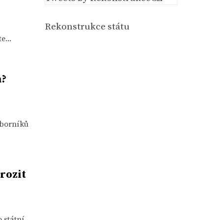
Rekonstrukce státu
e...
a?
dborníků
rozit
 státní