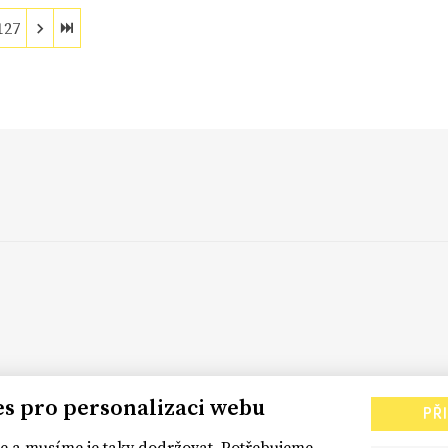
127
es pro personalizaci webu
PŘ
 a musíme je taky dodržovat. Potřebujeme