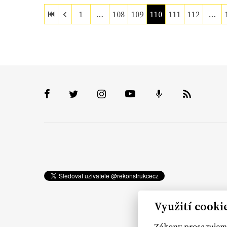
1
…
108
109
110
111
112
…
Využití cooki
Zákony prosazujeme