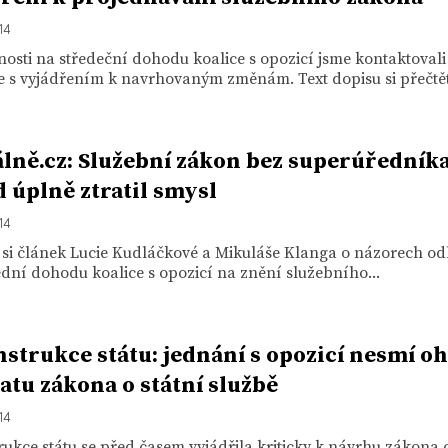
14
osti na středeční dohodu koalice s opozicí jsme kontaktovali
 s vyjádřením k navrhovaným změnám. Text dopisu si přečtět
lně.cz: Služební zákon bez superúředník
 úplně ztratil smysl
14
e si článek Lucie Kudláčkové a Mikuláše Klanga o názorech o
dní dohodu koalice s opozicí na znění služebního...
strukce státu: jednání s opozicí nesmí oh
atu zákona o státní službě
14
ukce státu se před časem vyjádřila kriticky k návrhu zákona o