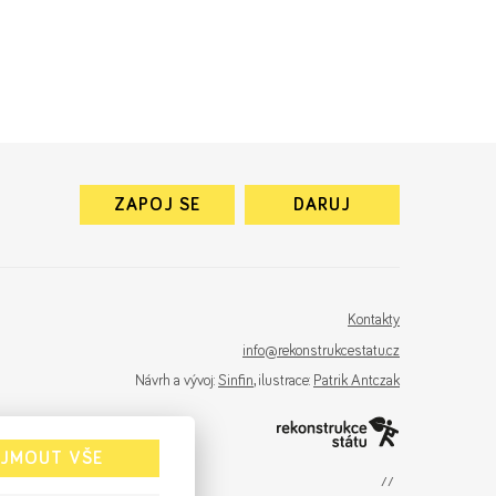
ZAPOJ SE
DARUJ
Kontakty
info@rekonstrukcestatu.cz
Návrh a vývoj:
Sinfin
, ilustrace:
Patrik Antczak
IJMOUT VŠE
sinfin.digital