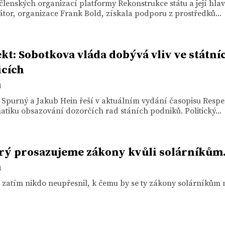
členských organizací platformy Rekonstrukce státu a její hla
tor, organizace Frank Bold, získala podporu z prostředků...
kt: Sobotkova vláda dobývá vliv ve státní
cích
4
 Spurný a Jakub Hein řeší v aktuálním vydání časopisu Respe
tiku obsazování dozorčích rad stáních podniků. Politický...
rý prosazujeme zákony kvůli solárníkům.
4
m zatím nikdo neupřesnil, k čemu by se ty zákony solárníkům