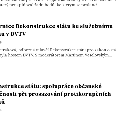
který nenaplňoval řadu bodů, ke kterým se poslanci...
nice Rekonstrukce státu ke služebnímu
nu v DVTV
14
etráková, odborná mluvčí Rekonstrukce státu pro zákon o stá
 byla hostem DVTV. S moderátorem Martinem Veselovským...
strukce státu: spolupráce občanské
čnosti při prosazování protikorupčních
nů
14