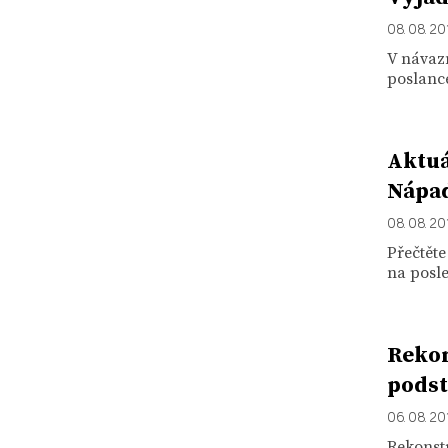
08. 08. 20
V návazn
poslance
Aktuá
Nápad
08. 08. 20
Přečtět
na posle
Rekon
podst
06. 08. 20
Rekonstr