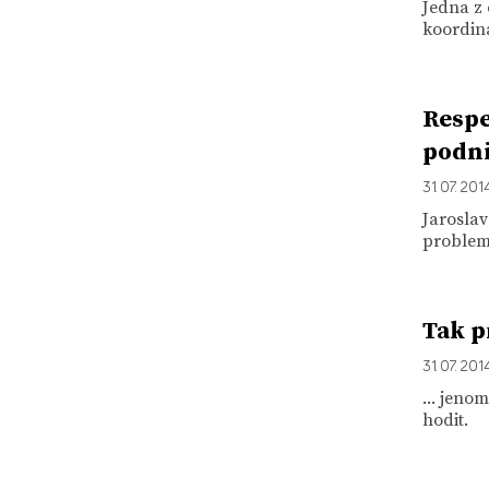
Jedna z 
koordiná
Respe
podni
31. 07. 201
Jaroslav
problema
Tak p
31. 07. 201
... jeno
hodit.