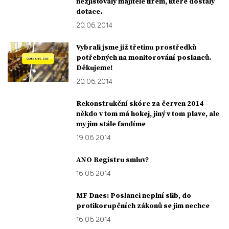
nezjišťovaly majitele firem, které dostaly
dotace.
20. 06. 2014
Vybrali jsme již třetinu prostředků
potřebných na monitorování poslanců.
Děkujeme!
20. 06. 2014
Rekonstrukční skóre za červen 2014 -
někdo v tom má hokej, jiný v tom plave, ale
my jim stále fandíme
19. 06. 2014
ANO Registru smluv?
16. 06. 2014
MF Dnes: Poslanci neplní slib, do
protikorupčních zákonů se jim nechce
16. 06. 2014