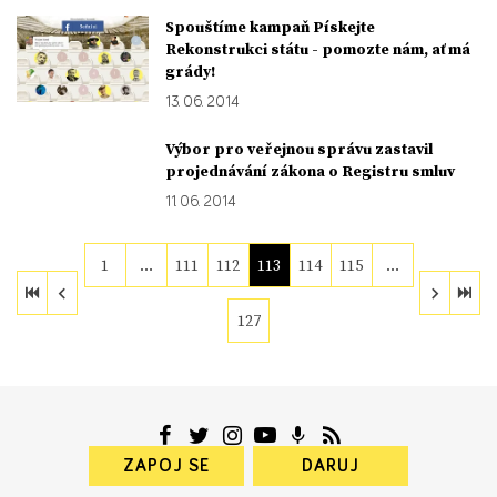
Spouštíme kampaň Pískejte
Rekonstrukci státu - pomozte nám, ať má
grády!
13. 06. 2014
Výbor pro veřejnou správu zastavil
projednávání zákona o Registru smluv
11. 06. 2014
1
…
111
112
113
114
115
…
127
ZAPOJ SE
DARUJ