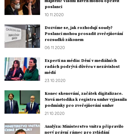
majitelů? Vládní návrh mohou opravit
poslanci
10. 11. 2020
Dozvíme se, jak rozhodují soudy?
Poslanci mohou prosadit zveřejňování
rozsudků zákonem
06. 11. 2020
Experti na média: Dění v mediálních
radách podrývá důvěru v nezávislost
médií
23. 10. 2020
Konec skenování, začátek digitalizace.
Nová metodika k registru smluv vyjasnila
podmínky pro zveřejňování smluv
21. 10. 2020
Analýza: Ministerstvo vnitra připravilo
nový právní rámec pro zvládání