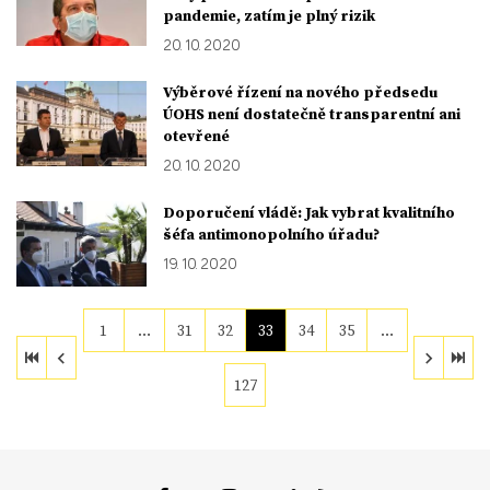
pandemie, zatím je plný rizik
20. 10. 2020
Výběrové řízení na nového předsedu
ÚOHS není dostatečně transparentní ani
otevřené
20. 10. 2020
Doporučení vládě: Jak vybrat kvalitního
šéfa antimonopolního úřadu?
19. 10. 2020
1
…
31
32
33
34
35
…
127