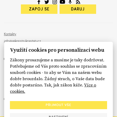
ZAPOJ SE
DARUJ
Kontakty
info@rekonstrukcestatu.cz
Návrh a vývoj:
Sinfin
, ilustrace:
Patrik Antczak
Využití cookies pro personalizaci webu
Zákony prosazujeme a musíme je taky dodržovat.
Potřebujeme od Vás proto souhlas se zpracováním
souborů cookies - to aby se Vám na našem webu
sinfin.digital
dobře brouzdalo. Žádný strach, o Vaše data bude
dobře postaráno. Tak, jak zákon káže.
Více o
cookies.
PŘIJMOUT VŠE
NASTAVENÍ