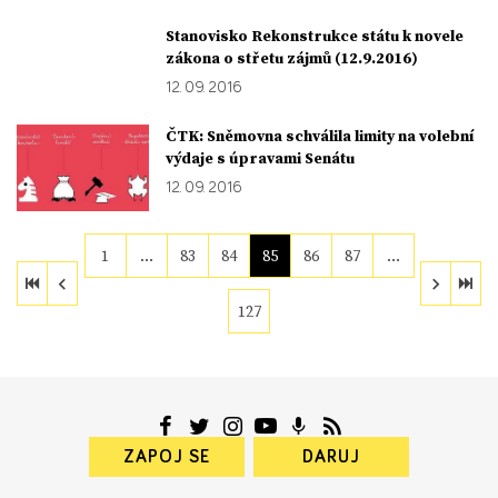
Stanovisko Rekonstrukce státu k novele
zákona o střetu zájmů (12.9.2016)
12. 09. 2016
ČTK: Sněmovna schválila limity na volební
výdaje s úpravami Senátu
12. 09. 2016
1
…
83
84
85
86
87
…
127
ZAPOJ SE
DARUJ