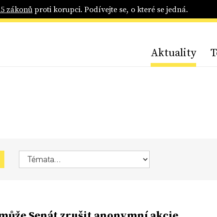
25 zákonů
proti korupci. Podívejte se, o které se jedná.
Aktuality
T
 může Senát zrušit anonymní akcie.