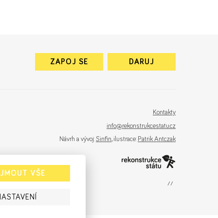
ZAPOJ SE
DARUJ
Kontakty
info@rekonstrukcestatu.cz
Návrh a vývoj:
Sinfin
, ilustrace:
Patrik Antczak
IJMOUT VŠE
sinfin.digital
NASTAVENÍ