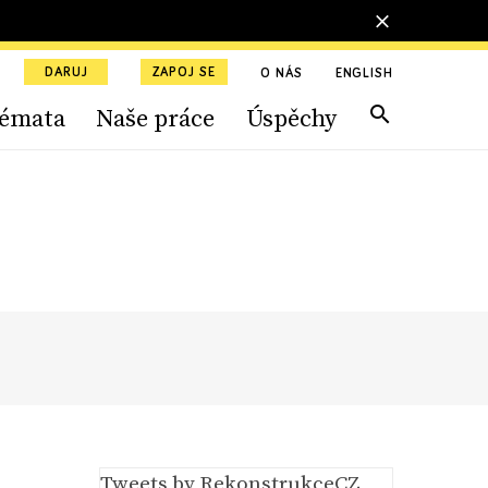
DARUJ
ZAPOJ SE
O NÁS
ENGLISH
émata
Naše práce
Úspěchy
Tweets by RekonstrukceCZ