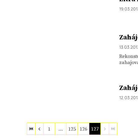
19. 03. 20
Zaháj
13. 03. 201
Rekonstu
zahajova
Zaháj
12. 03. 20
1
…
125
126
127