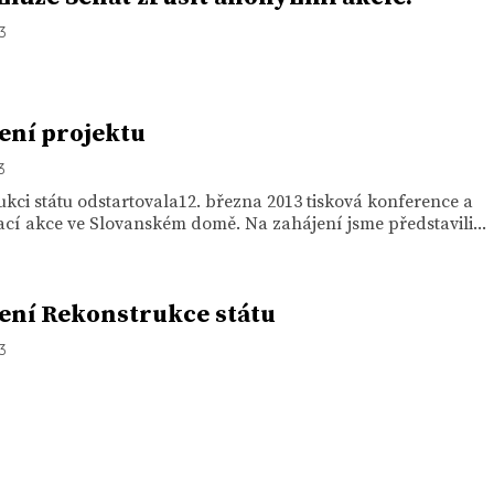
13
ení projektu
3
kci státu odstartovala12. března 2013 tisková konference a
cí akce ve Slovanském domě. Na zahájení jsme představili...
ení Rekonstrukce státu
13