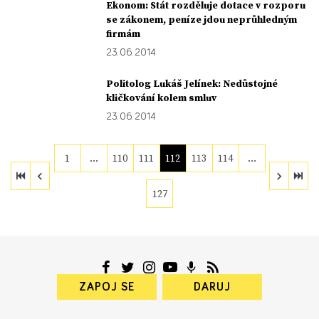
Ekonom: Stát rozděluje dotace v rozporu
se zákonem, peníze jdou neprůhledným
firmám
23. 06. 2014
Politolog Lukáš Jelínek: Nedůstojné
kličkování kolem smluv
23. 06. 2014
1
…
110
111
112
113
114
…
127
ZAPOJ SE
DARUJ