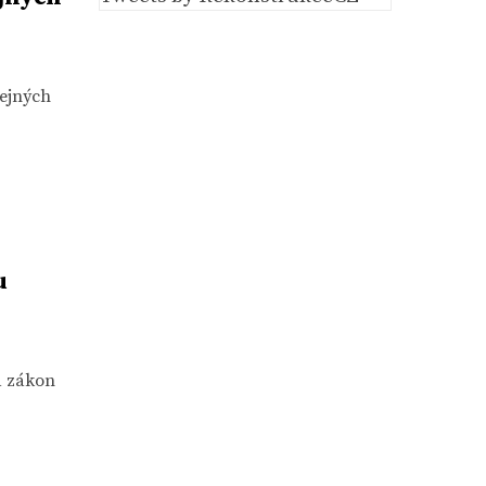
řejných
u
a zákon