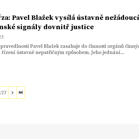
za: Pavel Blažek vysílá ústavně nežádoucí
ské signály dovnitř justice
23
spravedlnosti Pavel Blažek zasahuje do činnosti orgánů činný
 řízení ústavně nepatřičným způsobem. Jeho jednání...
127