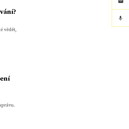
ování?
é vědět,
ření
správu.