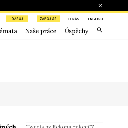
DARUJ
ZAPOJ SE
O NÁS
ENGLISH
émata
Naše práce
Úspěchy
ejných
Tweets by RekonstrukceCZ