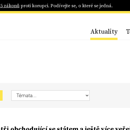
25 zákonů
proti korupci. Podívejte se, o které se jedná.
Aktuality
T
tři obchodující se státem a ještě více veř