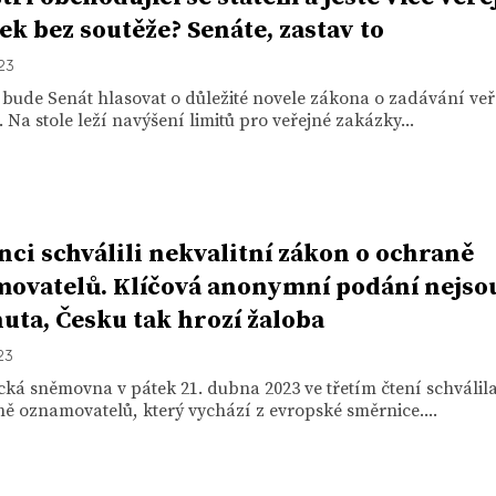
ek bez soutěže? Senáte, zastav to
023
 bude Senát hlasovat o důležité novele zákona o zadávání ve
 Na stole leží navýšení limitů pro veřejné zakázky...
nci schválili nekvalitní zákon o ochraně
ovatelů. Klíčová anonymní podání nejso
uta, Česku tak hrozí žaloba
23
ká sněmovna v pátek 21. dubna 2023 ve třetím čtení schválil
ě oznamovatelů, který vychází z evropské směrnice....