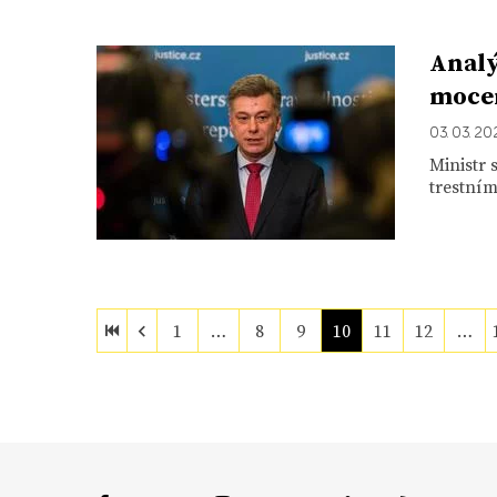
Analý
mocen
03. 03. 20
Ministr 
trestním
1
…
8
9
10
11
12
…