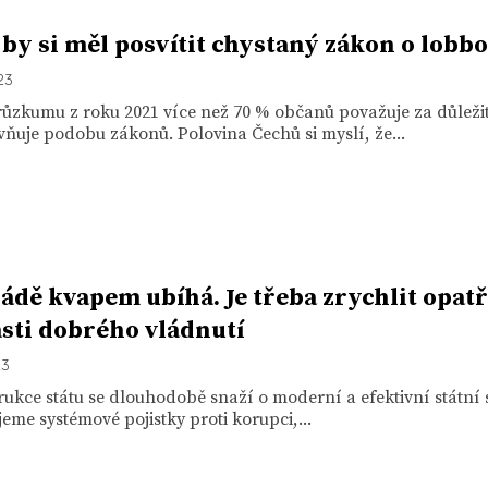
 by si měl posvítit chystaný zákon o lobb
23
ůzkumu z roku 2021 více než 70 % občanů považuje za důležit
vňuje podobu zákonů. Polovina Čechů si myslí, že...
ládě kvapem ubíhá. Je třeba zrychlit opat
asti dobrého vládnutí
23
ukce státu se dlouhodobě snaží o moderní a efektivní státní 
eme systémové pojistky proti korupci,...