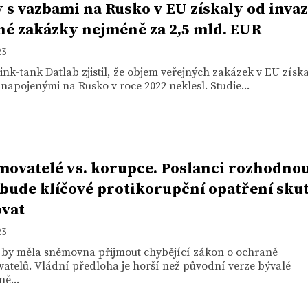
 s vazbami na Rusko v EU získaly od inva
né zakázky nejméně za 2,5 mld. EUR
23
ink-tank Datlab zjistil, že objem veřejných zakázek v EU zís
napojenými na Rusko v roce 2022 neklesl. Studie...
ovatelé vs. korupce. Poslanci rozhodnou
i bude klíčové protikorupční opatření sku
vat
23
 by měla sněmovna přijmout chybějící zákon o ochraně
atelů. Vládní předloha je horší než původní verze bývalé
ně...