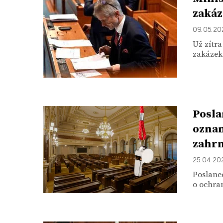
zakáz
09. 05. 2
Už zítra
zakázek.
Posla
oznam
zahrn
25. 04. 20
Poslanec
o ochran