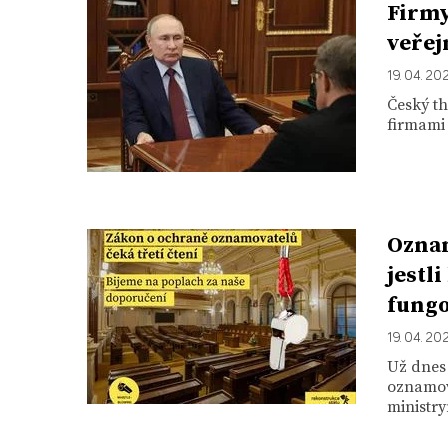
Firmy
veřej
19. 04. 20
Český th
firmami 
Oznam
jestl
fungo
19. 04. 20
Už dnes
oznamov
ministry