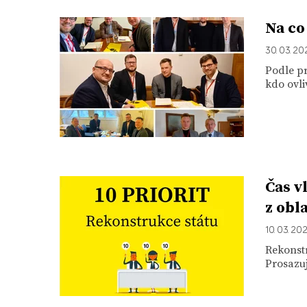
Na co
30. 03. 20
Podle pr
kdo ovli
Čas v
z obl
10. 03. 20
Rekonstr
Prosazuj