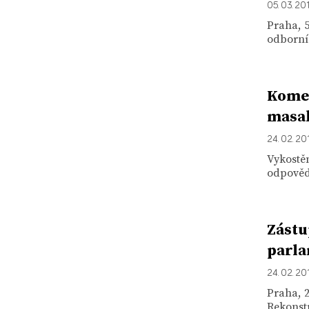
05. 03. 20
Praha, 5
odborník
Komen
masak
24. 02. 20
Vykostěn
odpověd
Zástu
parla
24. 02. 20
Praha, 2
Rekonstr