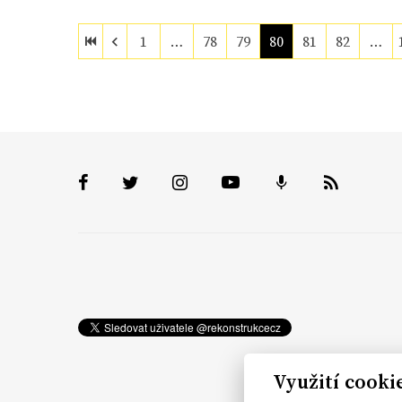
1
…
78
79
80
81
82
…
Využití cooki