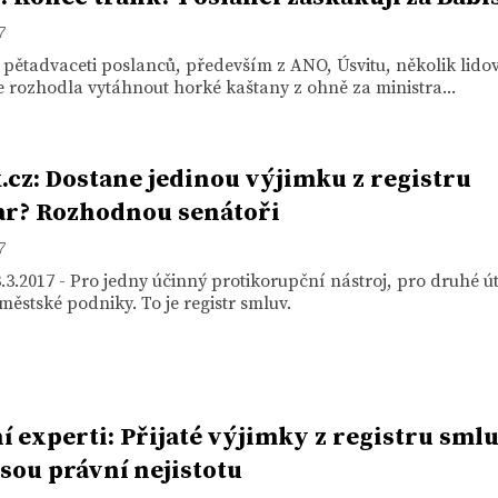
7
pětadvaceti poslanců, především z ANO, Úsvitu, několik lido
 rozhodla vytáhnout horké kaštany z ohně za ministra...
.cz: Dostane jedinou výjimku z registru
r? Rozhodnou senátoři
7
.3.2017 - Pro jedny účinný protikorupční nástroj, pro druhé ú
 městské podniky. To je registr smluv.
í experti: Přijaté výjimky z registru sml
sou právní nejistotu