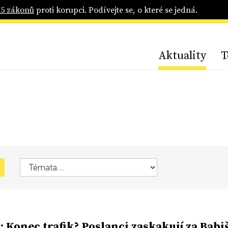
25 zákonů
proti korupci. Podívejte se, o které se jedná.
Aktuality
T
: Konec trafik? Poslanci zaskakují za Babi