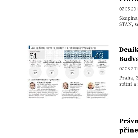
07. 03. 201
Skupina 
STAN, se
Deník
Budva
07. 03. 201
Praha, 3
státní a
Právn
přine