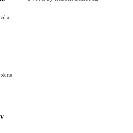
vců a
tok na
uv