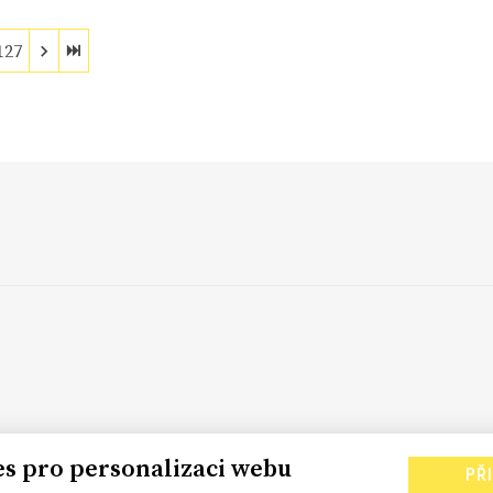
127
es pro personalizaci webu
PŘ