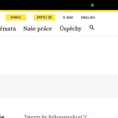
DARUJ
ZAPOJ SE
O NÁS
ENGLISH
émata
Naše práce
Úspěchy
še
Tweets by RekonstrukceCZ