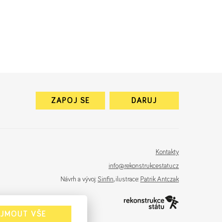
ZAPOJ SE
DARUJ
Kontakty
info@rekonstrukcestatu.cz
Návrh a vývoj:
Sinfin
, ilustrace:
Patrik Antczak
IJMOUT VŠE