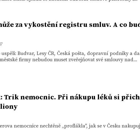
ůže za vykostění registru smluv. A co bu
17
 uspěli: Budvar, Lesy ČR, Česká pošta, dopravní podniky a da
 městské firmy nebudou muset zveřejňovat své smlouvy nad...
: Trik nemocnic. Při nákupu léků si přich
liony
ova nemocnice nechtěně „proflákla", jak se v Česku nakupují