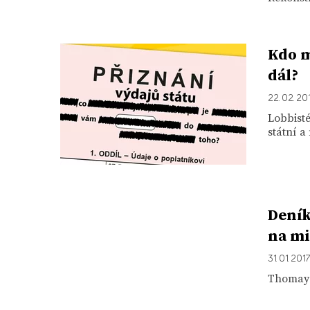
Kdo m
dál?
22. 02. 20
Lobbisté
státní a
Deník
na mi
31. 01. 2017
Thomayer