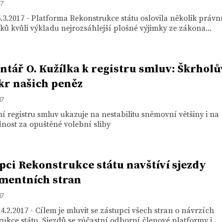
17
.3.2017 - Platforma Rekonstrukce státu oslovila několik právn
ů kvůli výkladu nejrozsáhlejší plošné výjimky ze zákona...
tář O. Kužílka k registru smluv: Škrholů
r našich peněz
17
í registru smluv ukazuje na nestabilitu sněmovní většiny i na
nost za opuštěné volební sliby
pci Rekonstrukce státu navštíví sjezdy
mentních stran
17
4.2.2017 - Cílem je mluvit se zástupci všech stran o návrzích
ukce státu. Sjezdů se zúčastní odborní členové platformy i...