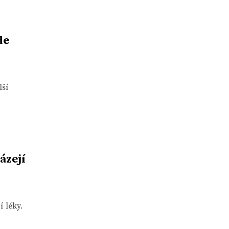
de
lší
ázejí
 léky.