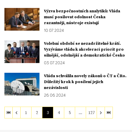
Výzva bezpečnostních analytiků: Vláda
musí posilovat odolnost Česka
razantněji, nástroje existují
10. 07. 2024
Volební období se nezadržitelně krátí.
Vyzýváme vládu k akceleraci priorit pro
silnější, odolnější a demokratické Česko
03. 07. 2024
Vláda schválila novely zákonů o ČT a ČRo.
Důležitý krok k posílení jejich
nezávislosti
26. 06. 2024
1
2
3
4
5
…
127