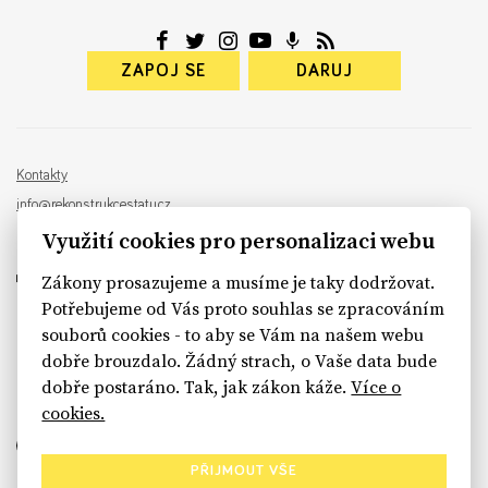
ZAPOJ SE
DARUJ
Kontakty
info@rekonstrukcestatu.cz
Návrh a vývoj:
Sinfin
, ilustrace:
Patrik Antczak
Využití cookies pro personalizaci webu
Zákony prosazujeme a musíme je taky dodržovat.
Potřebujeme od Vás proto souhlas se zpracováním
souborů cookies - to aby se Vám na našem webu
sinfin.digital
dobře brouzdalo. Žádný strach, o Vaše data bude
dobře postaráno. Tak, jak zákon káže.
Více o
cookies.
PŘIJMOUT VŠE