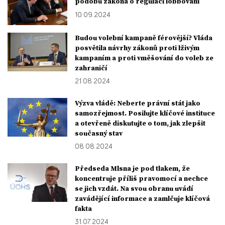
podobu zákona o regulaci lobbování
10. 09. 2024
Budou volební kampaně férovější? Vláda
posvětila návrhy zákonů proti lživým
kampaním a proti vměšování do voleb ze
zahraničí
21. 08. 2024
Výzva vládě: Neberte právní stát jako
samozřejmost. Posilujte klíčové instituce
a otevřeně diskutujte o tom, jak zlepšit
současný stav
08. 08. 2024
Předseda Mlsna je pod tlakem, že
koncentruje příliš pravomocí a nechce
se jich vzdát. Na svou obranu uvádí
zavádějící informace a zamlčuje klíčová
fakta
31. 07. 2024