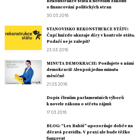
Rekonstrukce státu k novelám zákonů
o financování politických stran
30. 03. 2016
STANOVISKO REKONSTRUKCE STÁTU:
Čapí hnízdo ukazuje díry v kontrole státu.
Podaří se je zalepit?
23. 03. 2016
MINUTA DEMOKRACIE: Posilujete s námi
demokracii! Alespoň jednu minutu
měsíčně
21. 03. 2016
Dopis členům parlamentních výborů
k novele zákona o střetu zájmů
17. 03. 2016
BLOG: “Lex Babiš” upozorňuje dobře na
děravá pravidla. V praxi ale bude těžko
fungovat