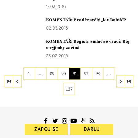
17. 03. 2016
KOMENTÁŘ: Proděravělý „lex Babiš“?
02. 03. 2016
KOMENTÁŘ: Registr smluv se vrací: Boj
o výjimky začíná
28. 02. 2016
1
…
89
90
91
92
93
…
127
ZAPOJ SE
DARUJ