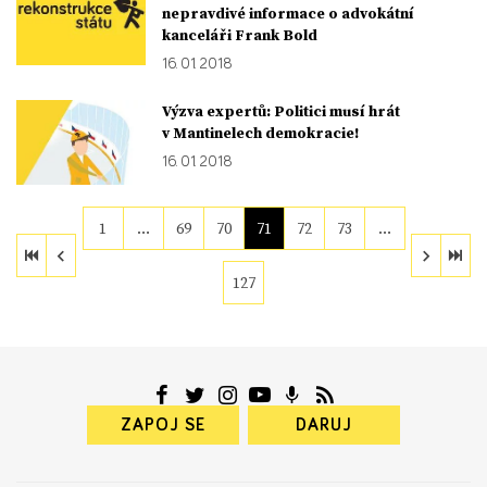
nepravdivé informace o advokátní
kanceláři Frank Bold
16. 01. 2018
Výzva expertů: Politici musí hrát
v Mantinelech demokracie!
16. 01. 2018
1
…
69
70
71
72
73
…
127
ZAPOJ SE
DARUJ