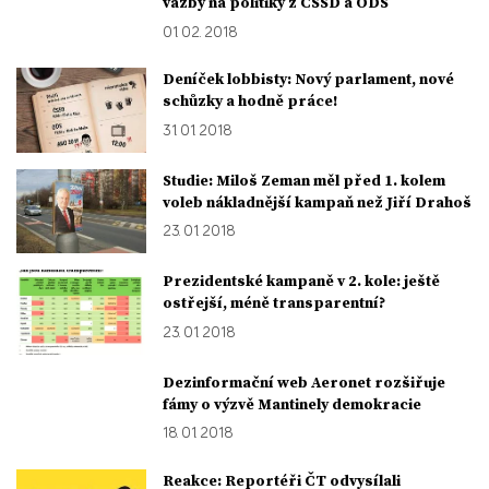
vazby na politiky z ČSSD a ODS
01. 02. 2018
Deníček lobbisty: Nový parlament, nové
schůzky a hodně práce!
31. 01. 2018
Studie: Miloš Zeman měl před 1. kolem
voleb nákladnější kampaň než Jiří Drahoš
23. 01. 2018
Prezidentské kampaně v 2. kole: ještě
ostřejší, méně transparentní?
23. 01. 2018
Dezinformační web Aeronet rozšiřuje
fámy o výzvě Mantinely demokracie
18. 01. 2018
Reakce: Reportéři ČT odvysílali