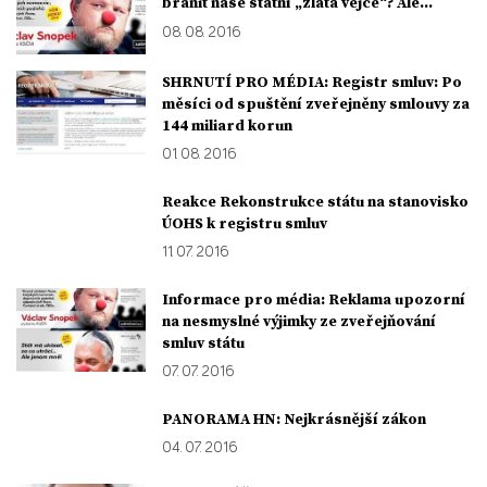
bránit naše státní „zlatá vejce“? Ale...
08. 08. 2016
SHRNUTÍ PRO MÉDIA: Registr smluv: Po
měsíci od spuštění zveřejněny smlouvy za
144 miliard korun
01. 08. 2016
Reakce Rekonstrukce státu na stanovisko
ÚOHS k registru smluv
11. 07. 2016
Informace pro média: Reklama upozorní
na nesmyslné výjimky ze zveřejňování
smluv státu
07. 07. 2016
PANORAMA HN: Nejkrásnější zákon
04. 07. 2016