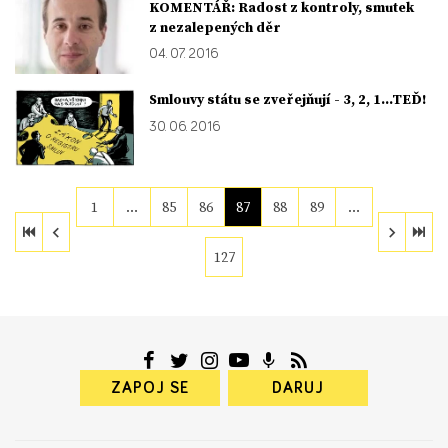
KOMENTÁŘ: Radost z kontroly, smutek
z nezalepených děr
04. 07. 2016
Smlouvy státu se zveřejňují - 3, 2, 1…TEĎ!
30. 06. 2016
1
…
85
86
87
88
89
…
127
ZAPOJ SE
DARUJ