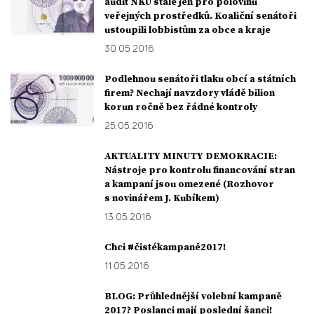
audit NKÚ stále jen pro polovinu
veřejných prostředků. Koaliční senátoři
ustoupili lobbistům za obce a kraje
30. 05. 2016
Podlehnou senátoři tlaku obcí a státních
firem? Nechají navzdory vládě bilion
korun ročně bez řádné kontroly
25. 05. 2016
AKTUALITY MINUTY DEMOKRACIE:
Nástroje pro kontrolu financování stran
a kampaní jsou omezené (Rozhovor
s novinářem J. Kubíkem)
13. 05. 2016
Chci #čistékampaně2017!
11. 05. 2016
BLOG: Průhlednější volební kampaně
2017? Poslanci mají poslední šanci!