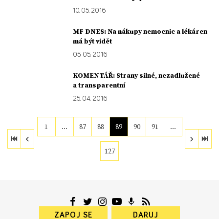
10. 05. 2016
MF DNES: Na nákupy nemocnic a lékáren
má být vidět
05. 05. 2016
KOMENTÁŘ: Strany silné, nezadlužené
a transparentní
25. 04. 2016
1
…
87
88
89
90
91
…
127
ZAPOJ SE
DARUJ