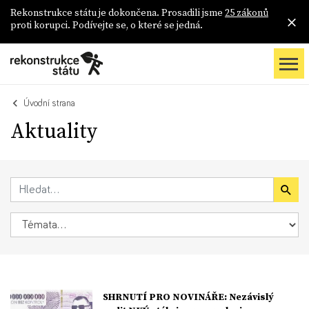
Rekonstrukce státu je dokončena. Prosadili jsme
25 zákonů
proti korupci. Podívejte se, o které se jedná.
Úvodní strana
Aktuality
SHRNUTÍ PRO NOVINÁŘE: Nezávislý