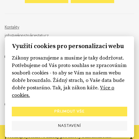
Kontakty
info@rekonstrukcestatu.cz
Návrh a vývoj:
Sinfin
, ilustrace:
Patrik Antczak
Využití cookies pro personalizaci webu
Zákony prosazujeme a musíme je taky dodržovat.
Potřebujeme od Vás proto souhlas se zpracováním
souborů cookies - to aby se Vám na našem webu
sinfin.digital
dobře brouzdalo. Žádný strach, o Vaše data bude
dobře postaráno. Tak, jak zákon káže.
Více o
cookies.
PŘIJMOUT VŠE
NASTAVENÍ
Rekonstrukce státu končí. Její členské organizace však dál
prosazují systémové změny pro férový a moderní stát.