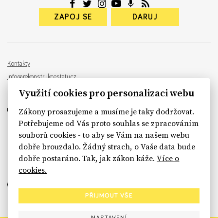
ZAPOJ SE
DARUJ
Kontakty
info@rekonstrukcestatu.cz
Návrh a vývoj:
Sinfin
, ilustrace:
Patrik Antczak
Využití cookies pro personalizaci webu
Zákony prosazujeme a musíme je taky dodržovat.
Potřebujeme od Vás proto souhlas se zpracováním
souborů cookies - to aby se Vám na našem webu
sinfin.digital
dobře brouzdalo. Žádný strach, o Vaše data bude
dobře postaráno. Tak, jak zákon káže.
Více o
cookies.
PŘIJMOUT VŠE
NASTAVENÍ