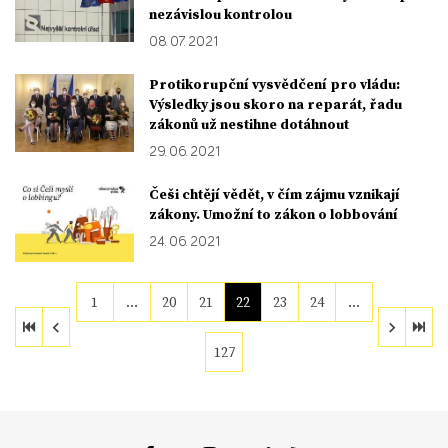
nezávislou kontrolou
08. 07. 2021
Protikorupční vysvědčení pro vládu:
Výsledky jsou skoro na reparát, řadu
zákonů už nestihne dotáhnout
29. 06. 2021
Češi chtějí vědět, v čím zájmu vznikají
zákony. Umožní to zákon o lobbování
24. 06. 2021
1
…
20
21
22
23
24
…
127