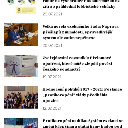
rande na Vyšehradě? Poslanci můžou už
zítra zprůhlednit lobbistické schůzky
29. 07. 2021
Velká novela exekučního řádu: Náprava
přešlapů z minulosti, spravedlivější
systém ale zatím nepřinese
20. 07. 2021
Zveřejňování rozsudků: Přelomové
opatření, které může zlepšit pověst
českého soudnictví
19. 07. 2021
Hodnocení politiků 2017 - 2021: Poslance
„protikorupční“ vlády předběhla
opozice
12. 07. 2021
Protikorupční nadílka: Systém exekucí se
změní k lepšímu a státní firmy budou pod