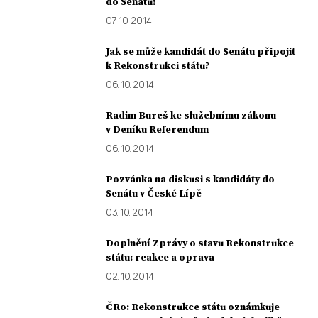
do Senátu!
07. 10. 2014
Jak se může kandidát do Senátu připojit
k Rekonstrukci státu?
06. 10. 2014
Radim Bureš ke služebnímu zákonu
v Deníku Referendum
06. 10. 2014
Pozvánka na diskusi s kandidáty do
Senátu v České Lípě
03. 10. 2014
Doplnění Zprávy o stavu Rekonstrukce
státu: reakce a oprava
02. 10. 2014
ČRo: Rekonstrukce státu oznámkuje