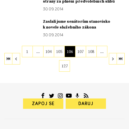
strany za plnění předvolebních slibů
30. 09. 2014
Zaslali jsme senátorům stanovisko
k novele služebního zákona
30. 09. 2014
1
…
104
105
106
107
108
…
127
ZAPOJ SE
DARUJ